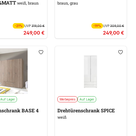
&MATT
weiß, braun
braun, grau
-21%
UVP
319,00 €
-19%
UVP
309,00 €
249,00 €
249,00 €
Auf Lager
Werbepreis
Auf Lager
nschrank BASE 4
Drehtürenschrank SPICE
weiß