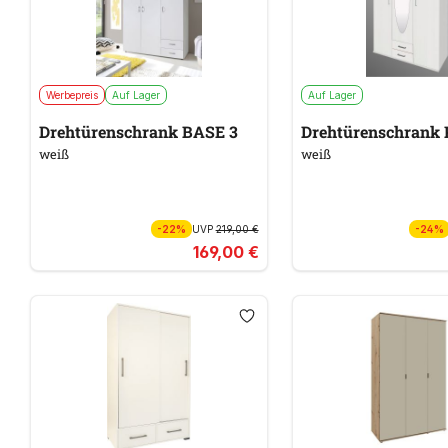
Werbepreis
Auf Lager
Auf Lager
Drehtürenschrank BASE 3
Drehtürenschrank
weiß
weiß
-22%
UVP
219,00 €
-24%
169,00 €