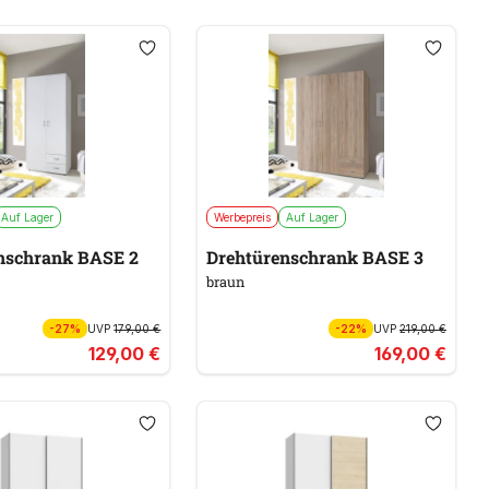
Auf Lager
Werbepreis
Auf Lager
nschrank BASE 2
Drehtürenschrank BASE 3
braun
-27%
UVP
179,00 €
-22%
UVP
219,00 €
129,00 €
169,00 €