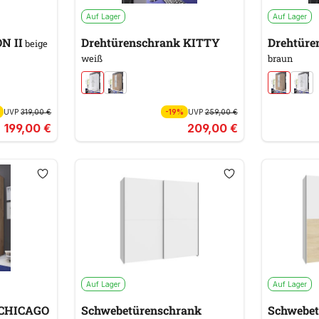
Auf Lager
Auf Lager
N II
Drehtürenschrank KITTY
Drehtüre
beige
weiß
braun
UVP
319,00 €
-19%
UVP
259,00 €
199,00 €
209,00 €
Auf Lager
Auf Lager
 CHICAGO
Schwebetürenschrank
Schwebet