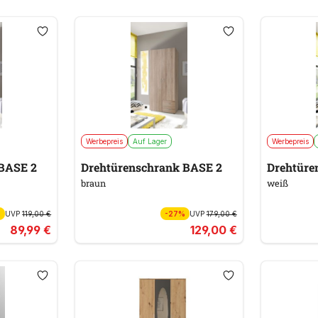
Werbepreis
Auf Lager
Werbepreis
BASE 2
Drehtürenschrank BASE 2
Drehtüre
braun
weiß
%
UVP
119,00 €
-27%
UVP
179,00 €
89,99 €
129,00 €