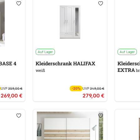
Auf Lager
Auf Lager
BASE 4
Kleiderschrank HALIFAX
Kleiders
EXTRA
weiß
br
UVP
359,00 €
-20%
UVP
349,00 €
269,00 €
279,00 €