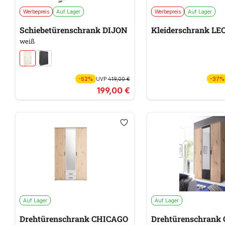
Werbepreis
Auf Lager
Werbepreis
Auf Lager
Schiebetürenschrank DIJON
Kleiderschrank LEO
weiß
-52%
UVP
419,00 €
-37%
199,00 €
Auf Lager
Auf Lager
Drehtürenschrank CHICAGO
Drehtürenschrank