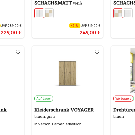
SCHACH&MATT
SCHACH
weiß
UVP
289,00 €
-21%
UVP
319,00 €
229,00 €
249,00 €
Auf Lager
Werbepreis
ank
Kleiderschrank VOYAGER
Drehtüre
braun, grau
braun
In versch. Farben erhältlich