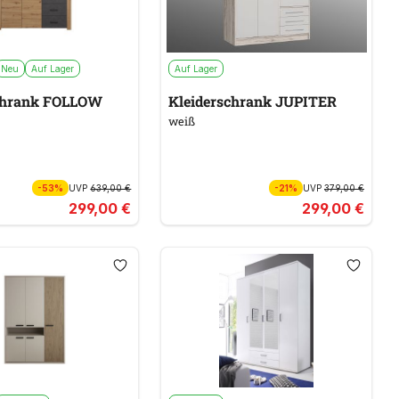
Neu
Auf Lager
Auf Lager
chrank FOLLOW
Kleiderschrank JUPITER
weiß
-53%
UVP
639,00 €
-21%
UVP
379,00 €
299,00 €
299,00 €