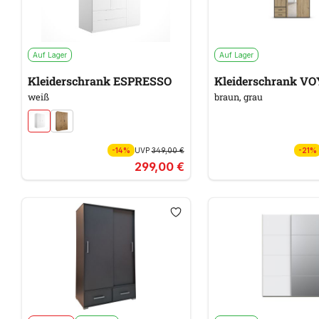
Auf Lager
Auf Lager
Kleiderschrank ESPRESSO
Kleiderschrank V
weiß
braun, grau
-14%
UVP
349,00 €
-21%
299,00 €