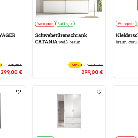
Werbepreis
Auf Lager
Werbepreis
OYAGER
Schwebetürenschrank
Kleiders
CATANIA
weiß, braun
braun, grau
UVP
379,00 €
-68%
UVP
959,00 €
299,00 €
299,00 €