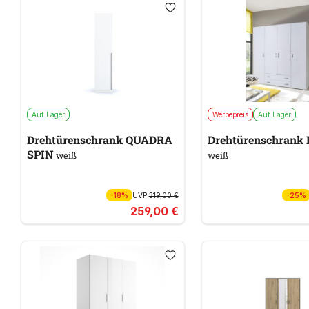
Auf Lager
Werbepreis
Auf Lager
Drehtürenschrank QUADRA
Drehtürenschrank 
SPIN
weiß
weiß
-18%
UVP
319,00 €
-25%
259,00 €