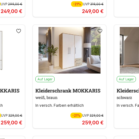
UVP
299,00 €
-21%
UVP
319,00 €
249,00 €
249,00 €
Auf Lager
Auf Lager
OKKARIS
Kleiderschrank MOKKARIS
Kleider
weiß, braun
schwarz
ch
In versch. Farben erhältlich
In versch. F
UVP
329,00 €
-21%
UVP
329,00 €
259,00 €
259,00 €