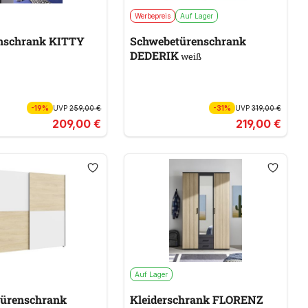
Werbepreis
Auf Lager
nschrank KITTY
Schwebetürenschrank
DEDERIK
weiß
-19%
UVP
259,00 €
-31%
UVP
319,00 €
209,00 €
219,00 €
Auf Lager
ürenschrank
Kleiderschrank FLORENZ