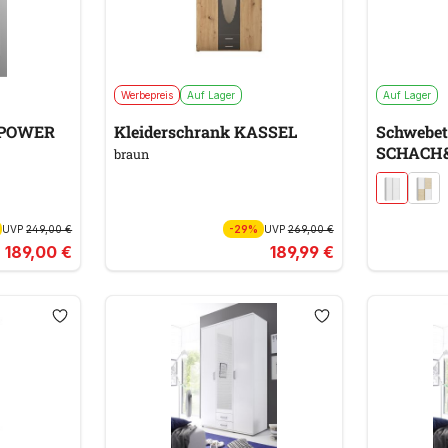
Werbepreis
Auf Lager
Auf Lager
 POWER
Kleiderschrank KASSEL
Schwebet
SCHACH
braun
UVP
249,00 €
-29%
UVP
269,00 €
189,00 €
189,99 €