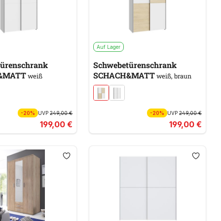
Auf Lager
ürenschrank
Schwebetürenschrank
&MATT
SCHACH&MATT
weiß
weiß, braun
-20%
UVP
249,00 €
-20%
UVP
249,00 €
199,00 €
199,00 €