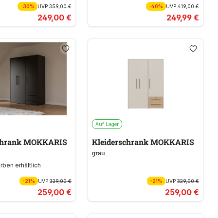
-30%
UVP
359,00 €
-40%
UVP
419,00 €
249,00 €
249,99 €
Auf Lager
schrank MOKKARIS
Kleiderschrank MOKKARIS
grau
arben erhältlich
-21%
UVP
329,00 €
-21%
UVP
329,00 €
259,00 €
259,00 €