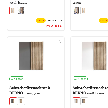
weiß, braun
braun
-20%
UVP
289,00 €
-20%
229,00 €
Auf Lager
Auf Lager
Schwebetürenschrank
Schwebetürenschr
BERNO
BERNO
braun, grau
weiß, braun