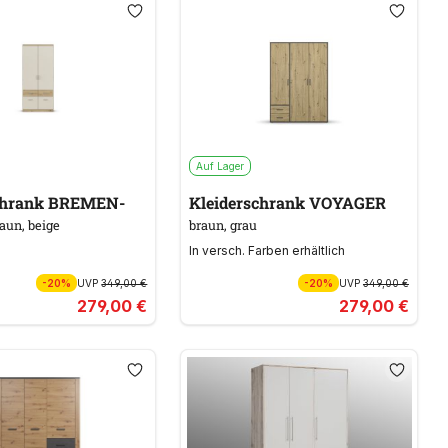
Auf Lager
chrank BREMEN-
Kleiderschrank VOYAGER
aun, beige
braun, grau
In versch. Farben erhältlich
-20%
UVP
349,00 €
-20%
UVP
349,00 €
279,00 €
279,00 €