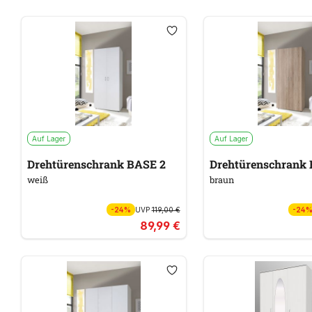
Auf Lager
Auf Lager
Drehtürenschrank BASE 2
Drehtürenschrank 
weiß
braun
-24%
UVP
119,00 €
-24
89,99 €