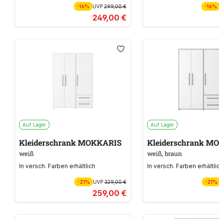
-16%
UVP
299,00 €
-16%
249,00 €
Auf Lager
Auf Lager
Kleiderschrank MOKKARIS
Kleiderschrank M
weiß
weiß, braun
In versch. Farben erhältlich
In versch. Farben erhältli
-21%
UVP
329,00 €
-21%
259,00 €