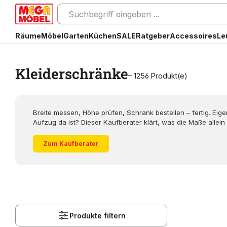
Räume
Möbel
Garten
Küchen
SALE
Ratgeber
Accessoires
Le
Kleiderschränke
– 1256 Produkt(e)
Breite messen, Höhe prüfen, Schrank bestellen – fertig. Ei
Aufzug da ist? Dieser Kaufberater klärt, was die Maße allein 
Zum Kaufberater
Produkte filtern