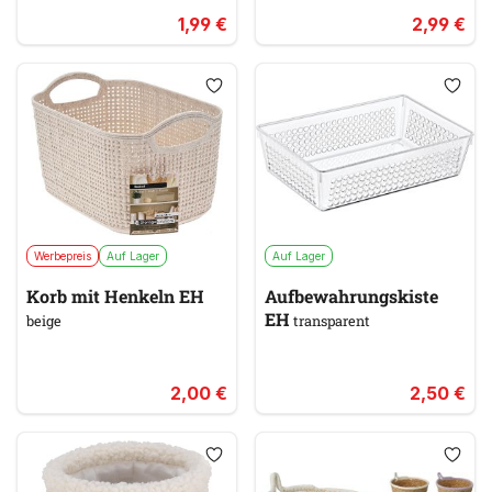
1,99 €
2,99 €
Werbepreis
Auf Lager
Auf Lager
Korb mit Henkeln EH
Aufbewahrungskiste
EH
beige
transparent
2,00 €
2,50 €