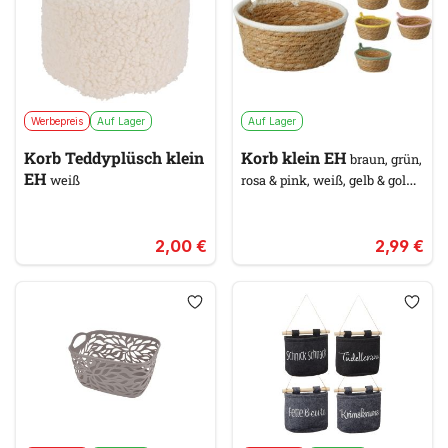
Werbepreis
Auf Lager
Auf Lager
Korb Teddyplüsch klein
Korb klein EH
braun, grün,
EH
weiß
rosa & pink, weiß, gelb & gold,
lila
2,00 €
2,99 €