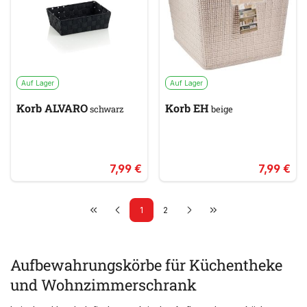
Auf Lager
Auf Lager
Korb ALVARO
Korb EH
schwarz
beige
7,99 €
7,99 €
1
2
Aufbewahrungskörbe für Küchentheke
und Wohnzimmerschrank