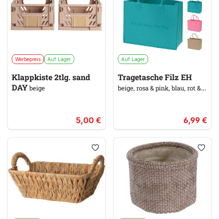
Werbepreis
Auf Lager
Auf Lager
Klappkiste 2tlg. sand
Tragetasche Filz EH
DAY
beige
beige, rosa & pink, blau, rot &
orange
5,00 €
6,99 €