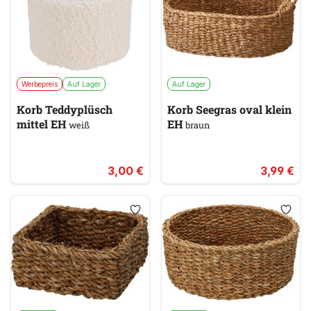
Werbepreis
Auf Lager
Auf Lager
Korb Teddyplüsch
Korb Seegras oval klein
mittel EH
EH
weiß
braun
3,00 €
3,99 €