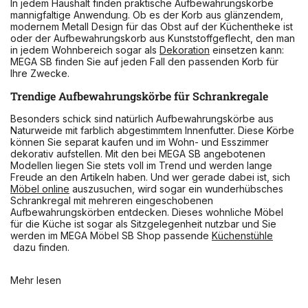
In jedem Haushalt finden praktische Aufbewahrungskörbe
mannigfaltige Anwendung. Ob es der Korb aus glänzendem,
modernem Metall Design für das Obst auf der Küchentheke ist
oder der Aufbewahrungskorb aus Kunststoffgeflecht, den man
in jedem Wohnbereich sogar als
Dekoration
einsetzen kann:
MEGA SB finden Sie auf jeden Fall den passenden Korb für
Ihre Zwecke.
Trendige Aufbewahrungskörbe für Schrankregale
Besonders schick sind natürlich Aufbewahrungskörbe aus
Naturweide mit farblich abgestimmtem Innenfutter. Diese Körbe
können Sie separat kaufen und im Wohn- und Esszimmer
dekorativ aufstellen. Mit den bei MEGA SB angebotenen
Modellen liegen Sie stets voll im Trend und werden lange
Freude an den Artikeln haben. Und wer gerade dabei ist, sich
Möbel online
auszusuchen, wird sogar ein wunderhübsches
Schrankregal mit mehreren eingeschobenen
Aufbewahrungskörben entdecken. Dieses wohnliche Möbel
für die Küche ist sogar als Sitzgelegenheit nutzbar und Sie
werden im MEGA Möbel SB Shop passende
Küchenstühle
dazu finden.
Mehr lesen