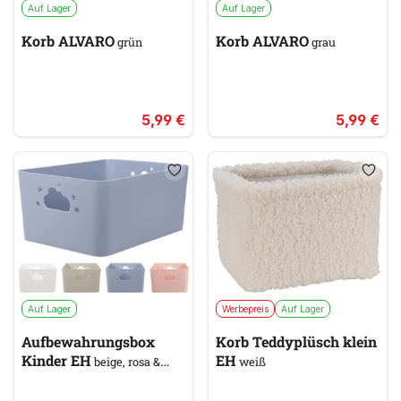
Auf Lager
Auf Lager
Korb ALVARO
Korb ALVARO
grün
grau
5,99 €
5,99 €
Auf Lager
Werbepreis
Auf Lager
Aufbewahrungsbox
Korb Teddyplüsch klein
Kinder EH
EH
beige, rosa &
weiß
pink, weiß, blau