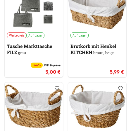
Werbepreis
Auf Lager
Auf Lager
Tasche Markttasche
Brotkorb mit Henkel
FILZ
KITCHEN
grau
braun, beige
-66%
UVP
14,99 €
5,00 €
5,99 €