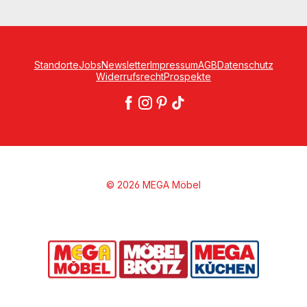
Standorte
Jobs
Newsletter
Impressum
AGB
Datenschutz
Widerrufsrecht
Prospekte
© 2026 MEGA Möbel