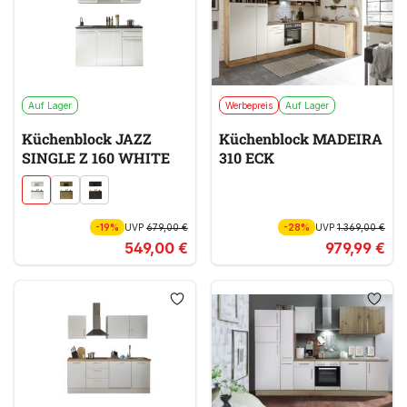
Auf Lager
Werbepreis
Auf Lager
Küchenblock JAZZ
Küchenblock MADEIRA
SINGLE Z 160 WHITE
310 ECK
-19%
UVP
679,00 €
-28%
UVP
1.369,00 €
549,00 €
979,99 €