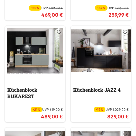
-20%
UVP
589,00 €
-34%
UVP
399,00 €
469,00 €
259,99 €
Küchenblock
Küchenblock JAZZ 4
BUKAREST
-21%
UVP
619,00 €
-19%
UVP
1.029,00 €
489,00 €
829,00 €