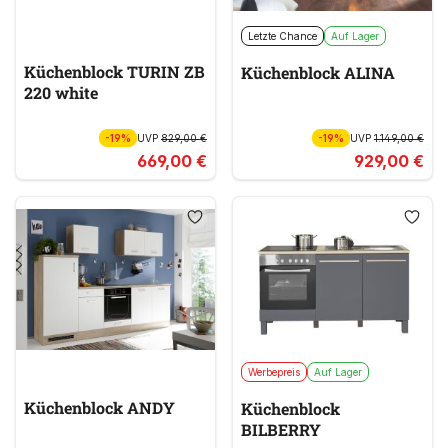
Letzte Chance
Auf Lager
Küchenblock TURIN ZB
Küchenblock ALINA
220 white
-19%
UVP
829,00 €
-19%
UVP
1.149,00 €
669,00 €
929,00 €
Werbepreis
Auf Lager
Küchenblock ANDY
Küchenblock
BILBERRY