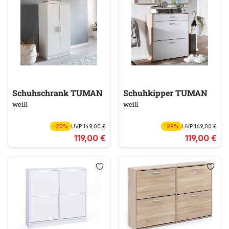
Schuhschrank TUMAN
Schuhkipper TUMAN
weiß
weiß
-20%
UVP
149,00 €
-29%
UVP
169,00 €
119,00 €
119,00 €