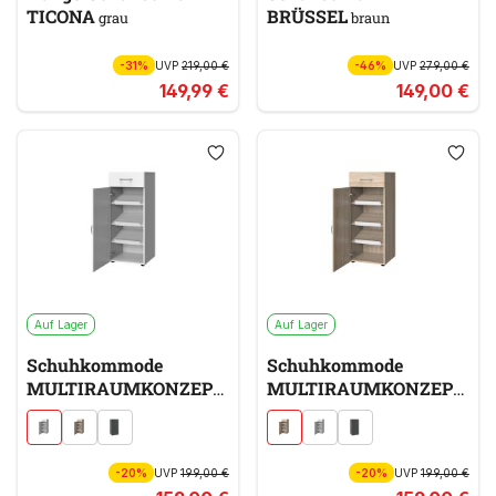
TICONA
BRÜSSEL
grau
braun
-31%
UVP
219,00 €
-46%
UVP
279,00 €
149,99 €
149,00 €
Auf Lager
Auf Lager
Schuhkommode
Schuhkommode
MULTIRAUMKONZEPT
MULTIRAUMKONZEPT
weiß
braun
-20%
UVP
199,00 €
-20%
UVP
199,00 €