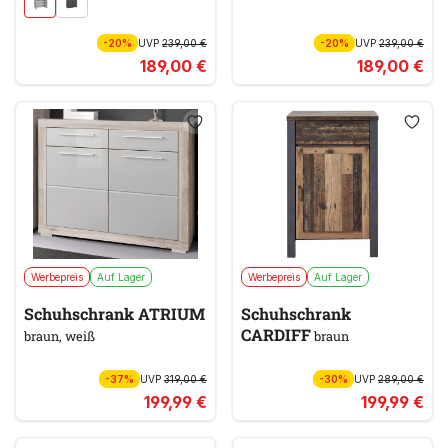
-20%
UVP
239,00 €
-20%
UVP
239,00 €
189,00 €
189,00 €
Werbepreis
Auf Lager
Werbepreis
Auf Lager
Schuhschrank ATRIUM
Schuhschrank
CARDIFF
braun, weiß
braun
-37%
UVP
319,00 €
-30%
UVP
289,00 €
199,99 €
199,99 €