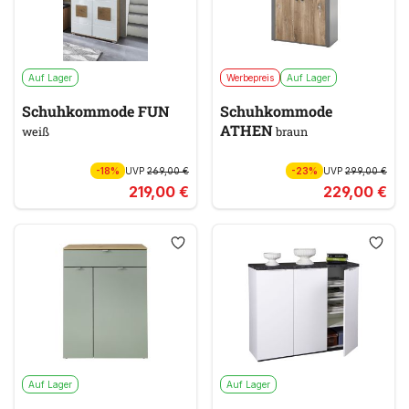
Auf Lager
Werbepreis
Auf Lager
Schuhkommode FUN
Schuhkommode
ATHEN
weiß
braun
-18%
UVP
269,00 €
-23%
UVP
299,00 €
219,00 €
229,00 €
Auf Lager
Auf Lager