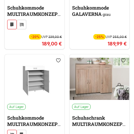
Schuhkommode
Schuhkommode
MULTIRAUMKONZEPT
GALAVERNA
grau
grau
-20%
UVP
239,00 €
-25%
UVP
255,00 €
189,00 €
189,99 €
Auf Lager
Auf Lager
Schuhkommode
Schuhschrank
MULTIRAUMKONZEPT
MULTIRAUMKONZEPT
weiß
braun