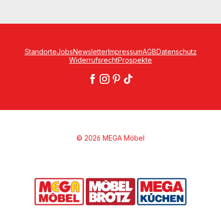
Standorte
Jobs
Newsletter
Impressum
AGB
Datenschutz
Widerrufsrecht
Prospekte
© 2026 MEGA Möbel