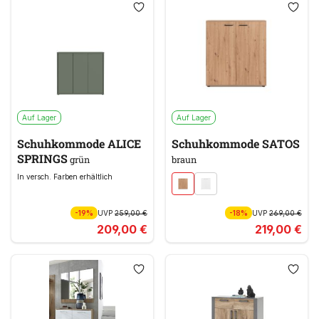
Auf Lager
Auf Lager
Schuhkommode ALICE
Schuhkommode SATOS
SPRINGS
grün
braun
In versch. Farben erhältlich
-19%
UVP
259,00 €
-18%
UVP
269,00 €
209,00 €
219,00 €