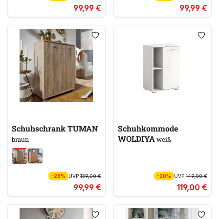
99,99 €
99,99 €
Schuhschrank TUMAN
Schuhkommode
WOLDIYA
braun
weiß
-28%
UVP
139,00 €
-20%
UVP
149,00 €
99,99 €
119,00 €