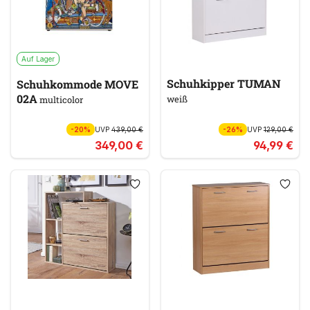
Auf Lager
Schuhkipper TUMAN
Schuhkommode MOVE
02A
weiß
multicolor
-20%
UVP
439,00 €
-26%
UVP
129,00 €
349,00 €
94,99 €