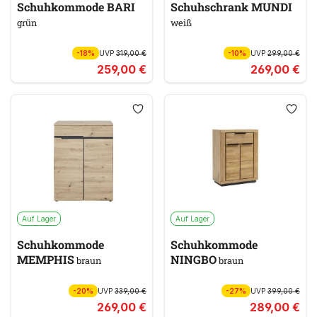
Schuhkommode BARI
Schuhschrank MUNDI
grün
weiß
-18%
UVP
319,00 €
-10%
UVP
299,00 €
259,00 €
269,00 €
Auf Lager
Auf Lager
Schuhkommode
Schuhkommode
MEMPHIS
NINGBO
braun
braun
-20%
UVP
339,00 €
-27%
UVP
399,00 €
269,00 €
289,00 €