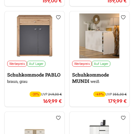
159,00 €
159,00 €
Werbepreis
Auf Lager
Werbepreis
Auf Lager
Schuhkommode PABLO
Schuhkommode
MUNDI
braun, grau
weiß
-31%
UVP
249,00 €
-49%
UVP
355,00 €
169,99 €
179,99 €