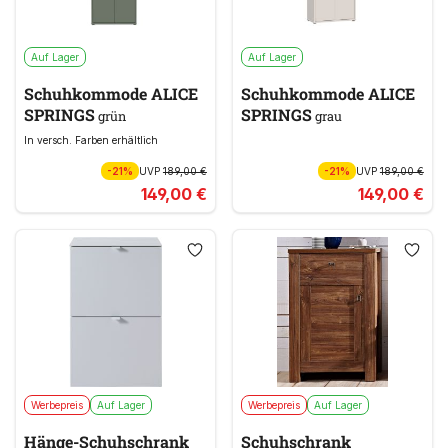
Auf Lager
Auf Lager
Schuhkommode ALICE
Schuhkommode ALICE
SPRINGS
SPRINGS
grün
grau
In versch. Farben erhältlich
-21%
UVP
189,00 €
-21%
UVP
189,00 €
149,00 €
149,00 €
Werbepreis
Auf Lager
Werbepreis
Auf Lager
Hänge-Schuhschrank
Schuhschrank