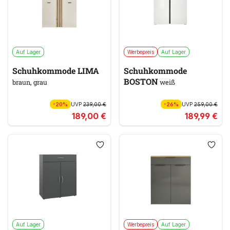
Auf Lager
Werbepreis
Auf Lager
Schuhkommode LIMA
Schuhkommode
BOSTON
braun, grau
weiß
-20%
UVP
239,00 €
-26%
UVP
259,00 €
189,00 €
189,99 €
Auf Lager
Werbepreis
Auf Lager