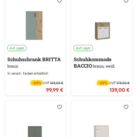
Auf Lager
Auf Lager
Schuhschrank BRITTA
Schuhkommode
BACCIO
braun
braun, weiß
In versch. Farben erhältlich
-22%
UVP
129,00 €
-22%
UVP
179,00 €
99,99 €
139,00 €