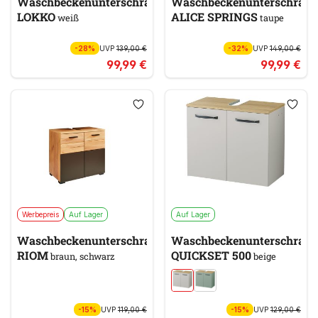
Waschbeckenunterschrank
Waschbeckenunterschran
LOKKO
ALICE SPRINGS
weiß
taupe
-28%
UVP
139,00 €
-32%
UVP
149,00 €
99,99 €
99,99 €
Werbepreis
Auf Lager
Auf Lager
Waschbeckenunterschrank
Waschbeckenunterschran
RIOM
QUICKSET 500
braun, schwarz
beige
-15%
UVP
119,00 €
-15%
UVP
129,00 €