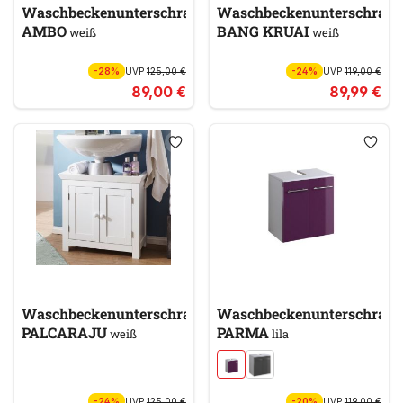
Waschbeckenunterschrank
Waschbeckenunterschran
AMBO
BANG KRUAI
weiß
weiß
-28%
UVP
125,00 €
-24%
UVP
119,00 €
89,00 €
89,99 €
Waschbeckenunterschrank
Waschbeckenunterschran
PALCARAJU
PARMA
weiß
lila
-24%
UVP
125,00 €
-20%
UVP
119,00 €