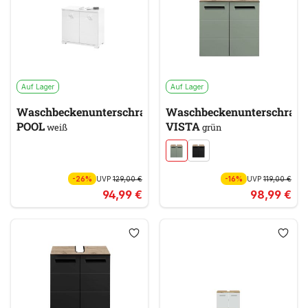
Auf Lager
Auf Lager
Waschbeckenunterschrank
Waschbeckenunterschran
POOL
VISTA
weiß
grün
-26%
UVP
129,00 €
-16%
UVP
119,00 €
94,99 €
98,99 €