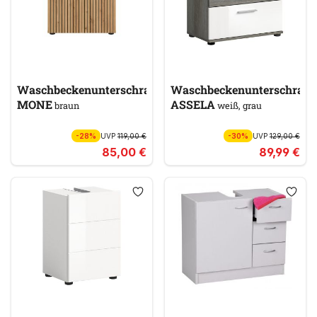
Waschbeckenunterschrank
Waschbeckenunterschran
MONE
ASSELA
braun
weiß, grau
-28%
UVP
119,00 €
-30%
UVP
129,00 €
85,00 €
89,99 €