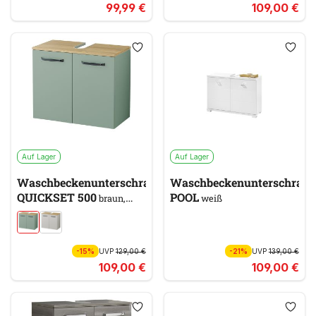
99,99 €
109,00 €
Auf Lager
Auf Lager
Waschbeckenunterschrank
Waschbeckenunterschran
QUICKSET 500
POOL
braun,
weiß
grün
-15%
UVP
129,00 €
-21%
UVP
139,00 €
109,00 €
109,00 €