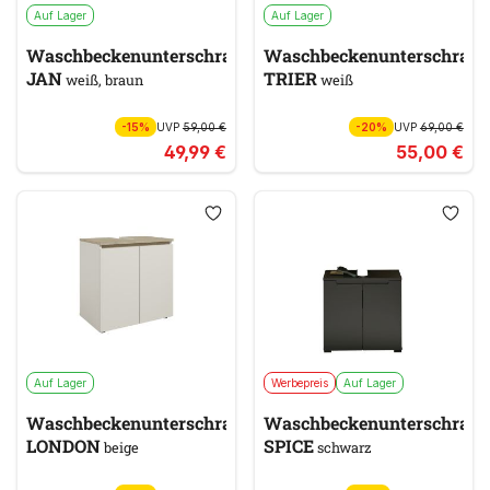
Auf Lager
Auf Lager
Waschbeckenunterschrank
Waschbeckenunterschran
JAN
TRIER
weiß, braun
weiß
-15%
UVP
59,00 €
-20%
UVP
69,00 €
49,99 €
55,00 €
Auf Lager
Werbepreis
Auf Lager
Waschbeckenunterschrank
Waschbeckenunterschran
LONDON
SPICE
beige
schwarz