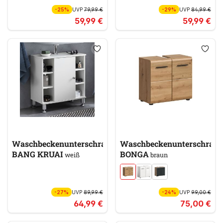
-25%
UVP
79,99 €
-29%
UVP
84,99 €
59,99 €
59,99 €
Waschbeckenunterschrank
Waschbeckenunterschran
BANG KRUAI
BONGA
weiß
braun
-27%
UVP
89,99 €
-24%
UVP
99,00 €
64,99 €
75,00 €