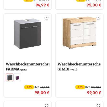
94,99 €
95,00 €
Waschbeckenunterschrank
Waschbeckenunterschran
PARMA
GIMBI
grau
weiß
-20%
UVP
119,00 €
-26%
UVP
135,00 €
95,00 €
99,00 €