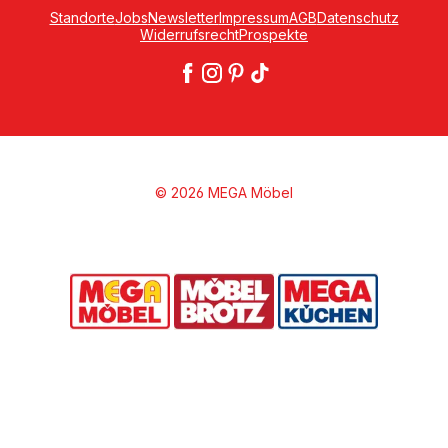
Standorte
Jobs
Newsletter
Impressum
AGB
Datenschutz
Widerrufsrecht
Prospekte
© 2026 MEGA Möbel