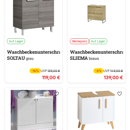
Auf Lager
Werbepreis
Auf Lager
Waschbeckenunterschrank
Waschbeckenunterschran
SOLTAU
SLIEMA
grau
braun
-14%
UVP
139,00 €
-6%
UVP
149,00 €
119,00 €
139,00 €