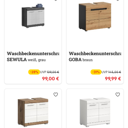
Waschbeckenunterschrank
Waschbeckenunterschran
SEWULA
GOBA
weiß, grau
braun
-28%
UVP
139,00 €
-31%
UVP
145,00 €
99,00 €
99,99 €