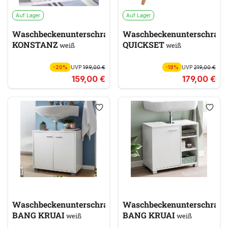
Auf Lager
Auf Lager
Waschbeckenunterschrank
Waschbeckenunterschran
KONSTANZ
QUICKSET
weiß
weiß
-20%
UVP
199,00 €
-18%
UVP
219,00 €
159,00 €
179,00 €
Waschbeckenunterschrank
Waschbeckenunterschran
BANG KRUAI
BANG KRUAI
weiß
weiß