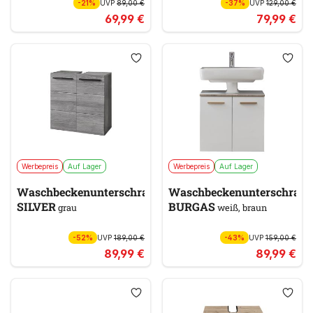
-21%
UVP
89,00 €
-37%
UVP
129,00 €
69,99 €
79,99 €
Werbepreis
Auf Lager
Werbepreis
Auf Lager
Waschbeckenunterschrank
Waschbeckenunterschran
SILVER
BURGAS
grau
weiß, braun
-52%
UVP
189,00 €
-43%
UVP
159,00 €
89,99 €
89,99 €