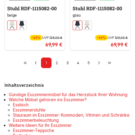
Stuhl RDF-1115082-00
Stuhl RDF-1115082-00
beige
grau
-45%
UVP
129,00 €
-45%
UVP
129,00 €
69,99 €
69,99 €
1
2
3
4
5
Inhaltsverzeichnis
Günstige Esszimmermöbel für das Herzstück Ihrer Wohnung
Welche Möbel gehören ins Esszimmer?
Esstisch
Esszimmerstühle
Stauraum im Esszimmer: Kommoden, Vitrinen und Schränke
Esszimmerbeleuchtung
Weitere Ideen für Ihr Esszimmer
Esszimmer-Teppiche