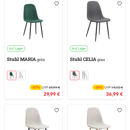
Auf Lager
Auf Lager
Stuhl MARIA
Stuhl CELIA
grün
grau
-57%
UVP
69,99 €
-24%
UVP
49,00 €
29,99 €
36,99 €