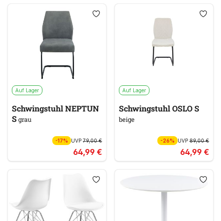
Auf Lager
Auf Lager
Schwingstuhl NEPTUN
Schwingstuhl OSLO S
S
grau
beige
-17%
UVP
79,00 €
-26%
UVP
89,00 €
64,99 €
64,99 €