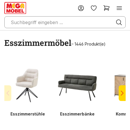
Esszimmermöbel
– 1446 Produkt(e)
Esszimmerstühle
Esszimmerbänke
Kommo