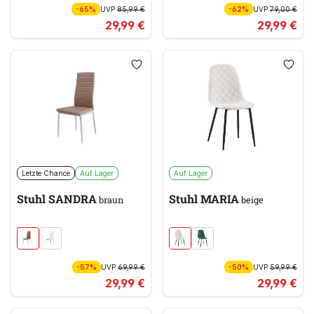
-65%
UVP
85,99 €
-62%
UVP
79,00 €
29,99 €
29,99 €
Letzte Chance
Auf Lager
Auf Lager
Stuhl SANDRA
Stuhl MARIA
braun
beige
-57%
UVP
69,99 €
-50%
UVP
59,99 €
29,99 €
29,99 €