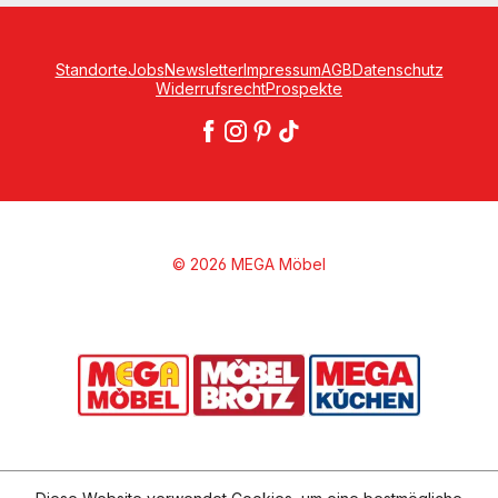
Standorte
Jobs
Newsletter
Impressum
AGB
Datenschutz
Widerrufsrecht
Prospekte
© 2026 MEGA Möbel