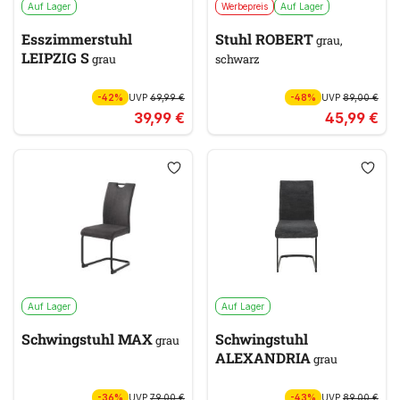
Auf Lager
Werbepreis
Auf Lager
Esszimmerstuhl
Stuhl ROBERT
grau,
LEIPZIG S
grau
schwarz
-42%
UVP
69,99 €
-48%
UVP
89,00 €
39,99 €
45,99 €
Auf Lager
Auf Lager
Schwingstuhl MAX
Schwingstuhl
grau
ALEXANDRIA
grau
-36%
UVP
79,00 €
-43%
UVP
89,00 €