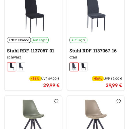
Letzte Chance
Auf Lager
Auf Lager
Stuhl RDF-1137067-01
Stuhl RDF-1137067-16
schwarz
grau
-56%
UVP
69,00 €
-56%
UVP
69,00 €
29,99 €
29,99 €