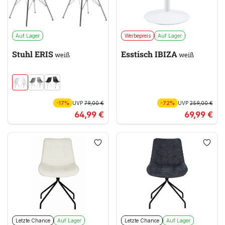
Auf Lager
Werbepreis
Auf Lager
Stuhl ERIS
Esstisch IBIZA
weiß
weiß
-17%
UVP
79,00 €
-72%
UVP
259,00 €
64,99 €
69,99 €
Letzte Chance
Auf Lager
Letzte Chance
Auf Lager