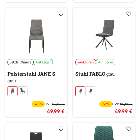
Letzte Chance
Auf Lager
Werbepreis
Auf Lager
Polsterstuhl JANE S
Stuhl PABLO
grau
grau
-43%
UVP
89,00 €
-57%
UVP
119,00 €
49,99 €
49,99 €