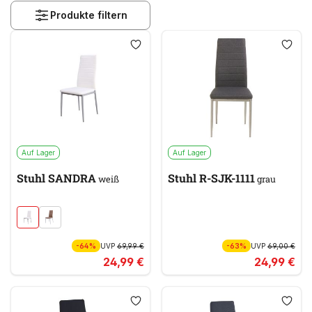
Produkte filtern
Auf Lager
Auf Lager
Stuhl SANDRA
Stuhl R-SJK-1111
weiß
grau
-64%
UVP
69,99 €
-63%
UVP
69,00 €
24,99 €
24,99 €