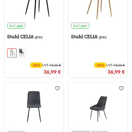
Auf Lager
Auf Lager
Stuhl CELIA
Stuhl CELIA
grau
grau
-24%
UVP
49,00 €
-24%
UVP
49,00 €
36,99 €
36,99 €