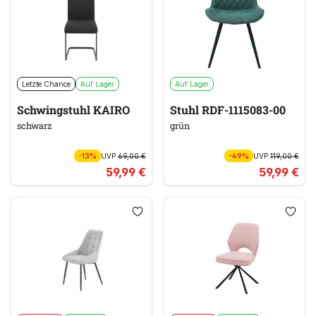
Letzte Chance
Auf Lager
Auf Lager
Schwingstuhl KAIRO
Stuhl RDF-1115083-00
schwarz
grün
-13%
UVP
69,00 €
-49%
UVP
119,00 €
59,99 €
59,99 €