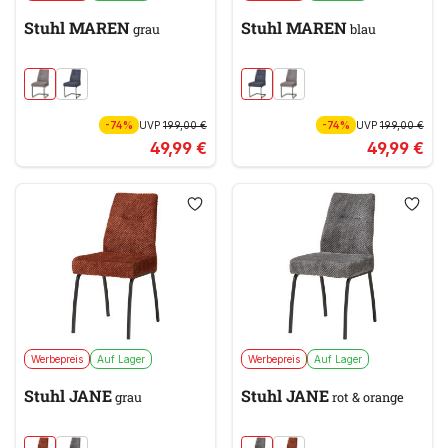
Stuhl MAREN
Stuhl MAREN
grau
blau
-74%
UVP
199,00 €
-74%
UVP
199,00 €
49,99 €
49,99 €
Werbepreis
Auf Lager
Werbepreis
Auf Lager
Stuhl JANE
Stuhl JANE
grau
rot & orange