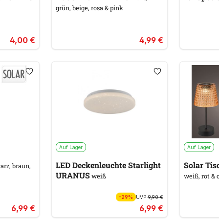
grün, beige, rosa & pink
4,00 €
4,99 €
Auf Lager
Auf Lager
LED Deckenleuchte Starlight
Solar Ti
rz, braun,
URANUS
weiß
weiß, rot & 
-29%
UVP
9,90 €
6,99 €
6,99 €