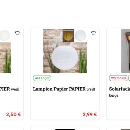
Auf Lager
Werbepreis
PIER
Lampion Papier PAPIER
Solarfac
weiß
weiß
beige
2,50 €
2,99 €