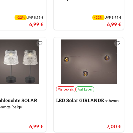
-22%
UVP
8,99 €
-22%
UVP
8,99 €
6,99 €
6,99 €
Werbepreis
Auf Lager
schleuchte SOLAR
LED Solar GIRLANDE
schwarz
orange, beige
6,99 €
7,00 €