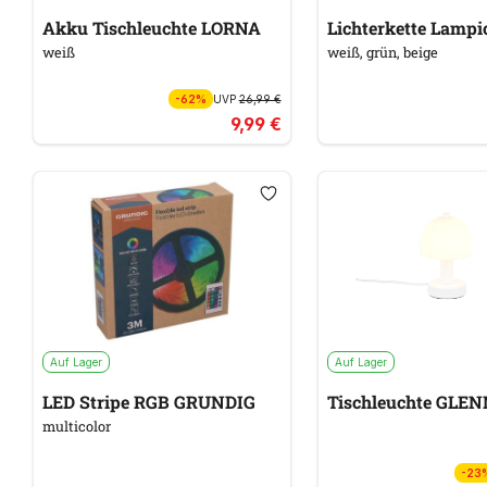
Akku Tischleuchte LORNA
Lichterkette Lamp
weiß
weiß, grün, beige
-62%
UVP
26,99 €
9,99 €
Auf Lager
Auf Lager
LED Stripe RGB GRUNDIG
Tischleuchte GL
multicolor
-23