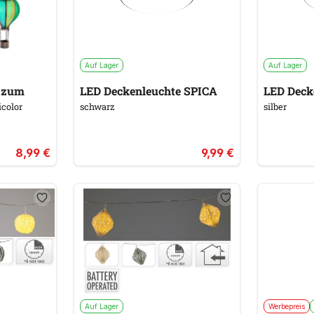
Auf Lager
Auf Lager
n zum
LED Deckenleuchte SPICA
LED Deck
color
schwarz
silber
8,99 €
9,99 €
Auf Lager
Werbepreis