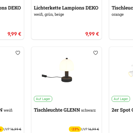
ions DEKO
Lichterkette Lampions DEKO
Tischleu
weiß, grün, beige
orange
9,99 €
9,99 €
Auf Lager
Auf Lager
ENN
Tischleuchte GLENN
2
weiß
schwarz
%
UVP
16,99 €
-23%
UVP
16,99 €