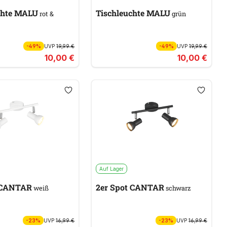
chte MALU
Tischleuchte MALU
rot &
grün
-49%
UVP
19,99 €
-49%
UVP
19,99 €
10,00 €
10,00 €
Auf Lager
er Spot CANTAR
2er Spot CANTAR
weiß
schwarz
-23%
UVP
16,99 €
-23%
UVP
16,99 €