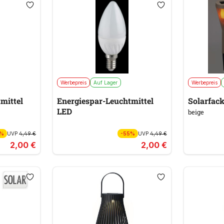
Werbepreis
Auf Lager
Werbepreis
mittel
Energiespar-Leuchtmittel
Solarfac
LED
beige
5%
UVP
4,49 €
-55%
UVP
4,49 €
2,00 €
2,00 €