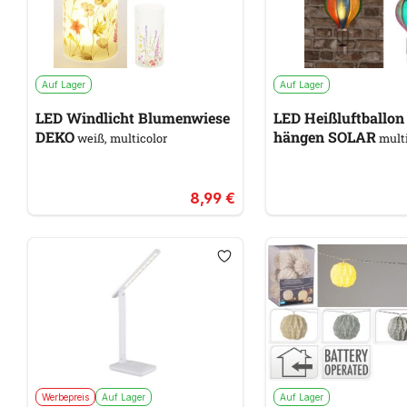
Auf Lager
Auf Lager
LED Windlicht Blumenwiese
LED Heißluftballo
DEKO
hängen SOLAR
weiß, multicolor
multi
8,99 €
Werbepreis
Auf Lager
Auf Lager