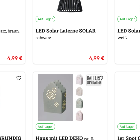
Auf Lager
Auf Lager
LED Solar Laterne SOLAR
rz, braun,
schwarz
weiß
4,99 €
4,99 €
Auf Lager
Auf Lager
 GRUNDIG
Haus mit LED DEKO
1
weiß,