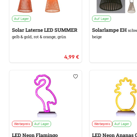
Auf Lager
Auf Lager
Solar Laterne LED SUMMER
Solarlampe EH
schwa
gelb & gold, rot & orange, grün
beige
4,99 €
Werbepreis
Auf Lager
Werbepreis
Auf Lager
LED Neon Flamingo
LED Neon Ananas