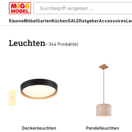
Räume
Möbel
Garten
Küchen
SALE
Ratgeber
Accessoires
Le
Leuchten
– 344 Produkt(e)
Deckenleuchten
Pendelleuchten