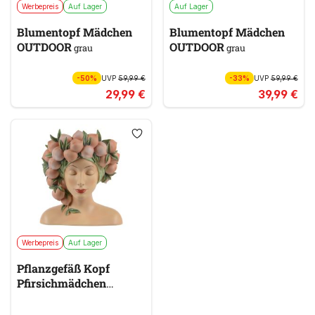
Werbepreis
Auf Lager
Auf Lager
Blumentopf Mädchen
Blumentopf Mädchen
OUTDOOR
OUTDOOR
grau
grau
-50%
UVP
59,99 €
-33%
UVP
59,99 €
29,99 €
39,99 €
Werbepreis
Auf Lager
Pflanzgefäß Kopf
Pfirsichmädchen
PFIRSICH
rot & orange,
beige