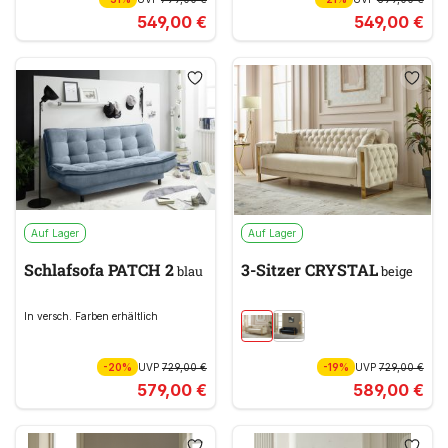
549,00 €
549,00 €
Auf Lager
Auf Lager
Schlafsofa PATCH 2
3-Sitzer CRYSTAL
blau
beige
In versch. Farben erhältlich
-20%
UVP
729,00 €
-19%
UVP
729,00 €
579,00 €
589,00 €