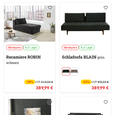
Werbepreis
Auf Lager
Werbepreis
Auf Lager
Recamiere ROBIN
Schlafsofa BLAIN
grün
schwarz
-28%
UVP
549,00 €
-52%
UVP
819,00 €
389,99 €
389,99 €