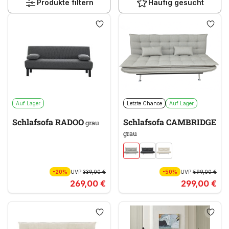
Produkte filtern
Häufig gesucht
Auf Lager
Letzte Chance
Auf Lager
Schlafsofa RADOO
Schlafsofa CAMBRIDGE
grau
grau
-20%
UVP
339,00 €
-50%
UVP
599,00 €
269,00 €
299,00 €