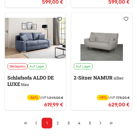
599,00 €
599,00 €
Werbepreis
Auf Lager
Auf Lager
Schlafsofa ALDO DE
2-Sitzer NAMUR
silber
LUXE
blau
-54%
UVP
1.349,00 €
-19%
UVP
779,00 €
619,99 €
629,00 €
1
2
3
4
5