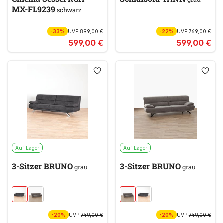
MX-FL9239
schwarz
-33%
UVP
899,00 €
-22%
UVP
769,00 €
599,00 €
599,00 €
Auf Lager
Auf Lager
3-Sitzer BRUNO
3-Sitzer BRUNO
grau
grau
-20%
UVP
749,00 €
-20%
UVP
749,00 €