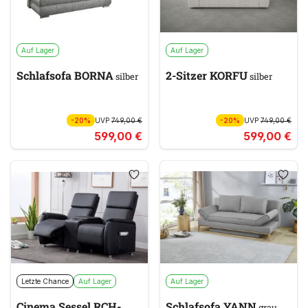
Auf Lager
Auf Lager
Schlafsofa BORNA
2-Sitzer KORFU
silber
silber
-20%
UVP
749,00 €
-20%
UVP
749,00 €
599,00 €
599,00 €
Letzte Chance
Auf Lager
Auf Lager
Cinema Sessel RCH-
Schlafsofa YANN
grau