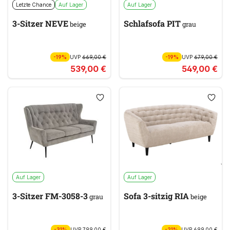
Letzte Chance
Auf Lager
Auf Lager
3-Sitzer NEVE
Schlafsofa PIT
beige
grau
-19%
UVP
669,00 €
-19%
UVP
679,00 €
539,00 €
549,00 €
Auf Lager
Auf Lager
3-Sitzer FM-3058-3
Sofa 3-sitzig RIA
grau
beige
-31%
UVP
799,00 €
-21%
UVP
699,00 €