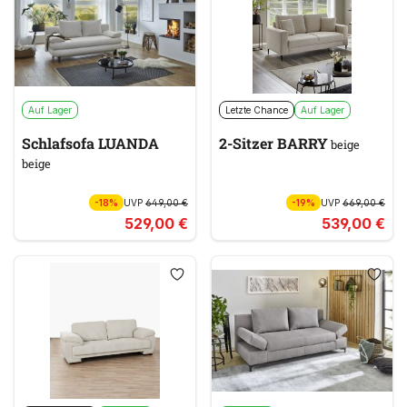
Auf Lager
Letzte Chance
Auf Lager
Schlafsofa LUANDA
2-Sitzer BARRY
beige
beige
-18%
UVP
649,00 €
-19%
UVP
669,00 €
529,00 €
539,00 €