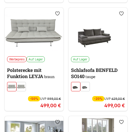
Werbepreis
Auf Lager
Auf Lager
Polsterecke mit
Schlafsofa BENFELD
Funktion LEYJA
SO140
braun
taupe
-50%
UVP
999,00 €
-20%
UVP
629,00 €
499,00 €
499,00 €