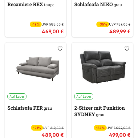
Recamiere REX
Schlafsofa NIKO
taupe
grau
-19%
UVP
585,00 €
-35%
UVP
759,00 €
469,00 €
489,99 €
Auf Lager
Auf Lager
Schlafsofa PER
2-Sitzer mit Funktion
grau
SYDNEY
grau
-21%
UVP
619,00 €
-54%
UVP
1.099,00 €
489,00 €
499,00 €