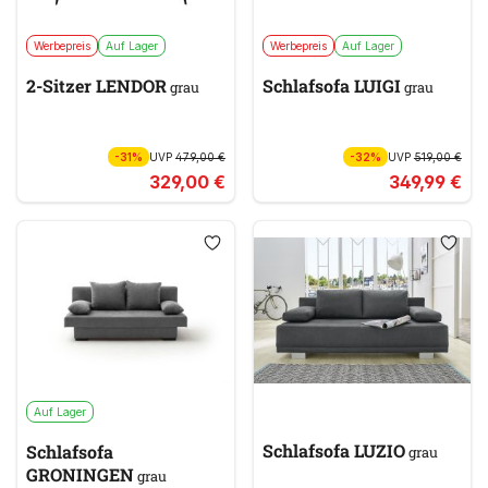
Werbepreis
Auf Lager
Werbepreis
Auf Lager
2-Sitzer LENDOR
Schlafsofa LUIGI
grau
grau
-31%
UVP
479,00 €
-32%
UVP
519,00 €
329,00 €
349,99 €
Auf Lager
Schlafsofa LUZIO
Schlafsofa
grau
GRONINGEN
grau