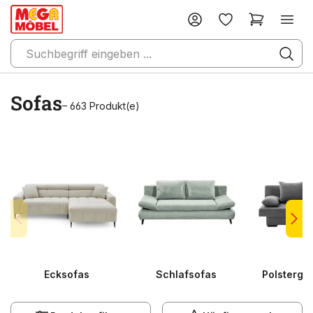
Sofas
– 663 Produkt(e)
Ecksofas
Schlafsofas
Polsterga