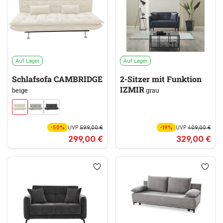
Auf Lager
Auf Lager
Schlafsofa CAMBRIDGE
2-Sitzer mit Funktion
IZMIR
beige
grau
-50%
UVP
599,00 €
-19%
UVP
409,00 €
299,00 €
329,00 €