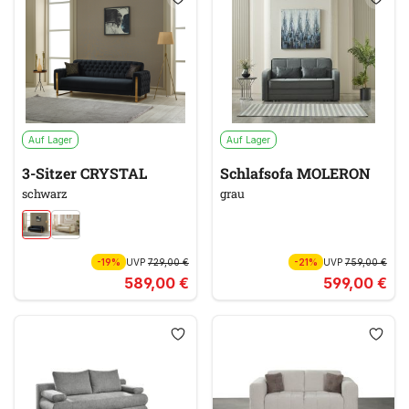
Auf Lager
Auf Lager
3-Sitzer CRYSTAL
Schlafsofa MOLERON
schwarz
grau
-19%
UVP
729,00 €
-21%
UVP
759,00 €
589,00 €
599,00 €