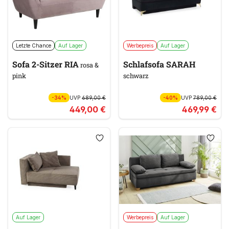
Letzte Chance
Auf Lager
Werbepreis
Auf Lager
Sofa 2-Sitzer RIA
Schlafsofa SARAH
rosa &
pink
schwarz
-34%
UVP
689,00 €
-40%
UVP
789,00 €
449,00 €
469,99 €
Auf Lager
Werbepreis
Auf Lager