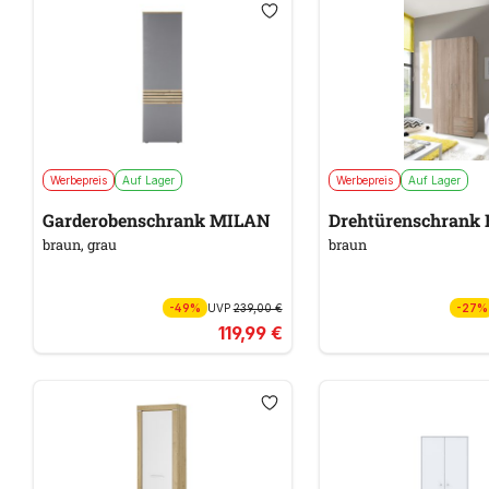
Werbepreis
Auf Lager
Werbepreis
Auf Lager
Garderobenschrank MILAN
Drehtürenschrank 
braun, grau
braun
-49%
UVP
239,00 €
-27%
119,99 €