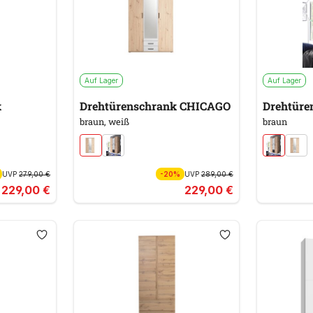
Auf Lager
Auf Lager
k
Drehtürenschrank CHICAGO
Drehtüre
braun, weiß
braun
UVP
279,00 €
-20%
UVP
289,00 €
229,00 €
229,00 €