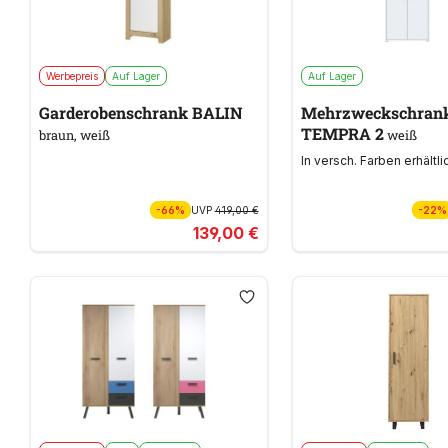
Werbepreis
Auf Lager
Auf Lager
Garderobenschrank BALIN
Mehrzweckschran
TEMPRA 2
braun, weiß
weiß
In versch. Farben erhältli
-66%
UVP
419,00 €
-22%
139,00 €