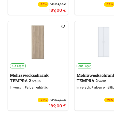
-20%
UVP
239,00 €
-24%
189,00 €
Auf Lager
Auf Lager
Mehrzweckschrank
Mehrzweckschran
TEMPRA 2
TEMPRA 2
braun
weiß
In versch. Farben erhältlich
In versch. Farben erhältli
-20%
UVP
239,00 €
-20%
189,00 €