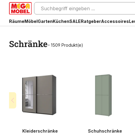
Räume
Möbel
Garten
Küchen
SALE
Ratgeber
Accessoires
Le
Schränke
– 1509 Produkt(e)
Kleiderschränke
Schuhschränke