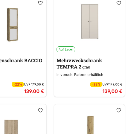
Auf Lager
enschrank BACCIO
Mehrzweckschrank
TEMPRA 2
grau
In versch. Farben erhältlich
-22%
UVP
179,00 €
-22%
UVP
179,00 €
139,00 €
139,00 €