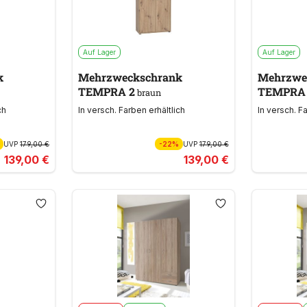
Auf Lager
Auf Lager
k
Mehrzweckschrank
Mehrzwe
TEMPRA 2
TEMPRA
braun
ch
In versch. Farben erhältlich
In versch. F
UVP
179,00 €
-22%
UVP
179,00 €
139,00 €
139,00 €