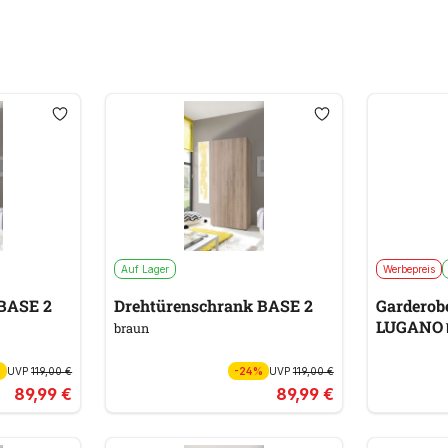
Auf Lager
Werbepreis
BASE 2
Drehtürenschrank BASE 2
Garderob
LUGANO
braun
%
UVP
119,00 €
-24%
UVP
119,00 €
89,99 €
89,99 €