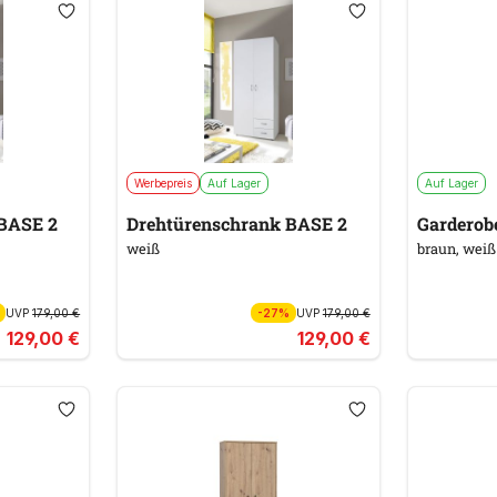
Werbepreis
Auf Lager
Auf Lager
BASE 2
Drehtürenschrank BASE 2
Garderob
weiß
braun, weiß
UVP
179,00 €
-27%
UVP
179,00 €
129,00 €
129,00 €