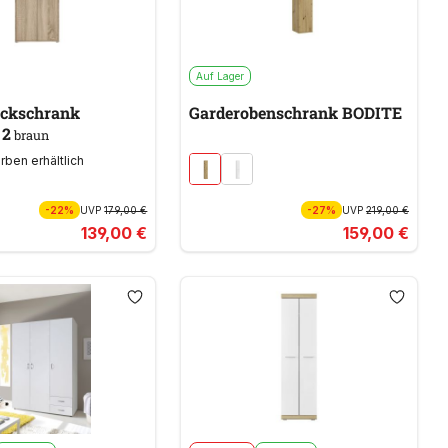
Auf Lager
ckschrank
Garderobenschrank BODITE
 2
braun
arben erhältlich
-22%
UVP
179,00 €
-27%
UVP
219,00 €
139,00 €
159,00 €