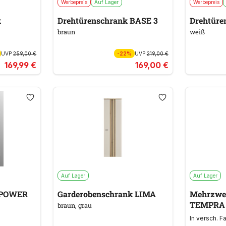
Werbepreis
Auf Lager
Werbepreis
k
Drehtürenschrank BASE 3
Drehtüre
braun
weiß
UVP
259,00 €
-22%
UVP
219,00 €
169,99 €
169,00 €
Auf Lager
Auf Lager
 POWER
Garderobenschrank LIMA
Mehrzwe
TEMPRA
braun, grau
In versch. F