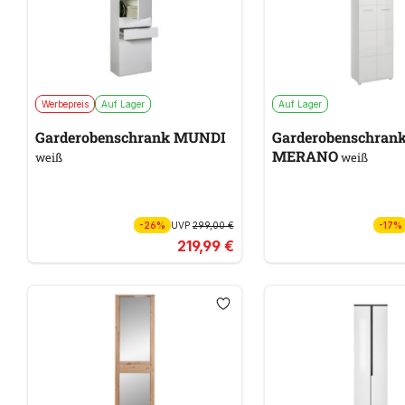
Werbepreis
Auf Lager
Auf Lager
Garderobenschrank MUNDI
Garderobenschran
MERANO
weiß
weiß
-26%
UVP
299,00 €
-17%
219,99 €