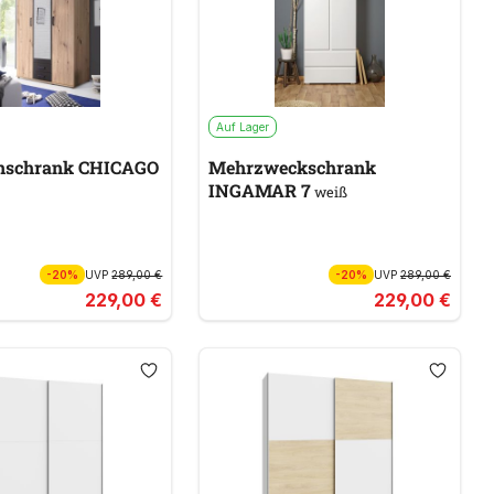
Auf Lager
nschrank CHICAGO
Mehrzweckschrank
INGAMAR 7
weiß
-20%
UVP
289,00 €
-20%
UVP
289,00 €
229,00 €
229,00 €