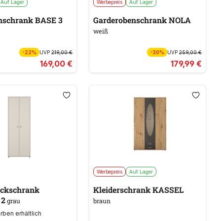
Auf Lager
Werbepreis
Auf Lager
nschrank BASE 3
Garderobenschrank NOLA
weiß
-22%
UVP
219,00 €
-30%
UVP
259,00 €
169,00 €
179,99 €
Werbepreis
Auf Lager
ckschrank
Kleiderschrank KASSEL
 2
grau
braun
arben erhältlich