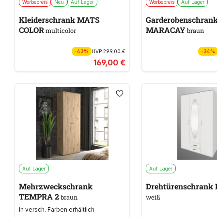
Werbepreis
Neu
Auf Lager
Werbepreis
Auf Lager
Kleiderschrank MATS
Garderobenschran
COLOR
MARACAY
multicolor
braun
-43%
UVP
299,00 €
-34%
169,00 €
Auf Lager
Auf Lager
Mehrzweckschrank
Drehtürenschrank
TEMPRA 2
braun
weiß
In versch. Farben erhältlich