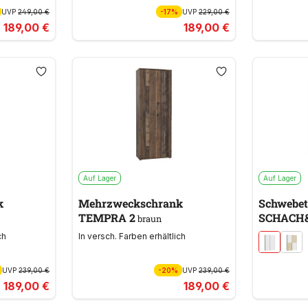
UVP
249,00 €
-17%
UVP
229,00 €
189,00 €
189,00 €
Auf Lager
Auf Lager
k
Mehrzweckschrank
Schwebet
TEMPRA 2
SCHACH
braun
ch
In versch. Farben erhältlich
UVP
239,00 €
-20%
UVP
239,00 €
189,00 €
189,00 €