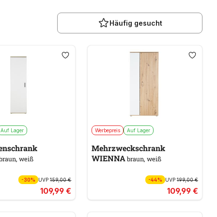
Häufig gesucht
Auf Lager
Werbepreis
Auf Lager
enschrank
Mehrzweckschrank
WIENNA
braun, weiß
braun, weiß
-30%
UVP
159,00 €
-44%
UVP
199,00 €
109,99 €
109,99 €