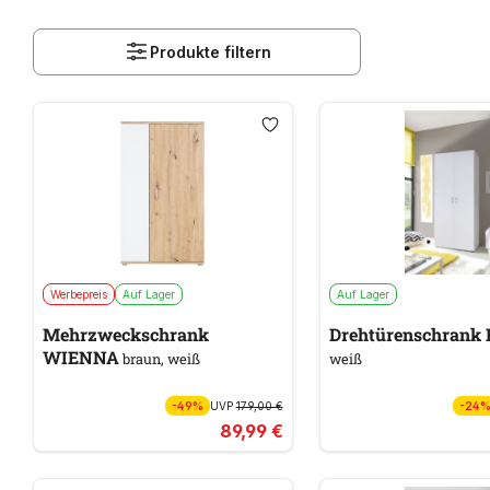
Produkte filtern
Werbepreis
Auf Lager
Auf Lager
Mehrzweckschrank
Drehtürenschrank 
WIENNA
braun, weiß
weiß
-49%
UVP
179,00 €
-24
89,99 €