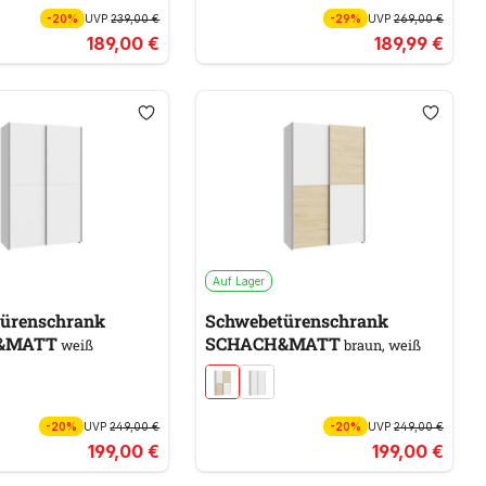
-20%
UVP
239,00 €
-29%
UVP
269,00 €
189,00 €
189,99 €
Auf Lager
ürenschrank
Schwebetürenschrank
&MATT
SCHACH&MATT
weiß
braun, weiß
-20%
UVP
249,00 €
-20%
UVP
249,00 €
199,00 €
199,00 €