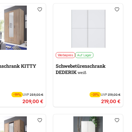
Werbepreis
Auf Lager
nschrank KITTY
Schwebetürenschrank
DEDERIK
weiß
-19%
UVP
259,00 €
-31%
UVP
319,00 €
209,00 €
219,00 €