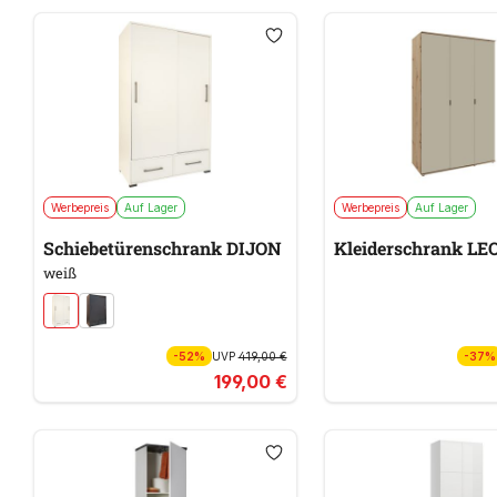
Werbepreis
Auf Lager
Werbepreis
Auf Lager
Schiebetürenschrank DIJON
Kleiderschrank LEO
weiß
-52%
UVP
419,00 €
-37%
199,00 €