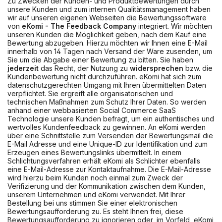
Zu Zwecken der Kunden- und Produktbewertungen durch
unsere Kunden und zum internen Qualitätsmanagement haben
wir auf unseren eigenen Webseiten die Bewertungssoftware
von
eKomi - The Feedback Company
integriert. Wir möchten
unseren Kunden die Möglichkeit geben, nach dem Kauf eine
Bewertung abzugeben. Hierzu möchten wir Ihnen eine E-Mail
innerhalb von 14 Tagen nach Versand der Ware zusenden, um
Sie um die Abgabe einer Bewertung zu bitten. Sie haben
jederzeit
das Recht, der Nutzung zu
widersprechen
bzw. die
Kundenbewertung nicht durchzuführen. eKomi hat sich zum
datenschutzgerechten Umgang mit Ihren übermittelten Daten
verpflichtet. Sie ergreift alle organisatorischen und
technischen Maßnahmen zum Schutz Ihrer Daten. So werden
anhand einer webbasierten Social Commerce SaaS
Technologie unsere Kunden befragt, um ein authentisches und
wertvolles Kundenfeedback zu gewinnen. An eKomi werden
über eine Schnittstelle zum Versenden der Bewertungsmail die
E-Mail Adresse und eine Unique-ID zur Identifikation und zum
Erzeugen eines Bewertungslinks übermittelt. In einem
Schlichtungsverfahren erhält eKomi als Schlichter ebenfalls
eine E-Mail-Adresse zur Kontaktaufnahme. Die E-Mail-Adresse
wird hierzu beim Kunden noch einmal zum Zweck der
Verifizierung und der Kommunikation zwischen dem Kunden,
unserem Unternehmen und eKomi verwendet. Mit Ihrer
Bestellung bei uns stimmen Sie einer elektronischen
Bewertungsaufforderung zu. Es steht Ihnen frei, diese
Bewertungsaufforderung zu ignorieren oder, im Vorfeld, eKomi