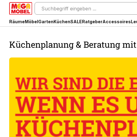
Räume
Möbel
Garten
Küchen
SALE
Ratgeber
Accessoires
Le
Küchenplanung & Beratung mi