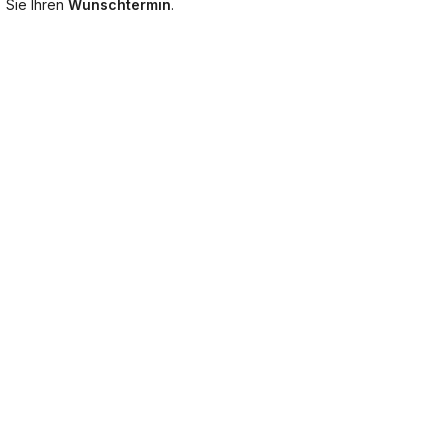
Sie Ihren
Wunschtermin
.