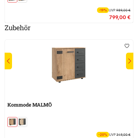
-19%
UVP
989,00 €
799,00 €
Zubehör
Kommode MALMÖ
-20%
UVP
349,00 €