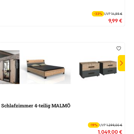
-33%
UVP
14,99 €
9,99 €
Schlafzimmer 4-teilig MALMÖ
S
-19%
UVP
1.299,00 €
1.049,00 €