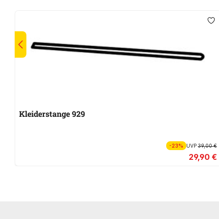
Kleiderstange 929
-23%
UVP
39,00 €
29,90 €