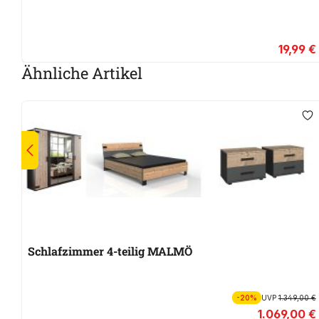
19,99 €
Ähnliche Artikel
Schlafzimmer 4-teilig MALMÖ
-20%
UVP
1.349,00 €
1.069,00 €