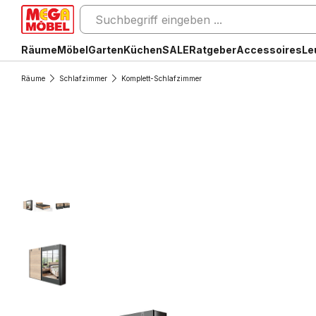
Räume
Möbel
Garten
Küchen
SALE
Ratgeber
Accessoires
Le
Räume
Schlafzimmer
Komplett-Schlafzimmer