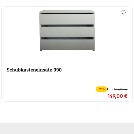
Schubkasteneinsatz 990
-21%
UVP
189,00 €
149,00 €