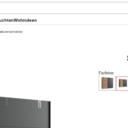
uchten
Wohnideen
etürenschränke
Farbton