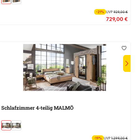
-21%
UVP
929,00 €
729,00 €
Schlafzimmer 4-teilig MALMÖ
-19%
UVP
1.299,00 €