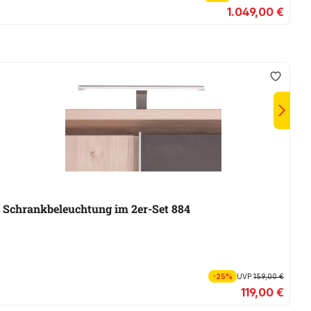
1.049,00 €
Schrankbeleuchtung im 2er-Set 884
S
-25%
UVP
159,00 €
119,00 €