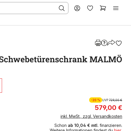
Schwebetürenschrank MALMÖ
-20 %
UVP
729,00 €
579,00 €
inkl. MwSt., zzgl. Versandkosten
Schon
ab 10,04 € mtl.
finanzieren.
Weitere Informationen findest du
hier
.