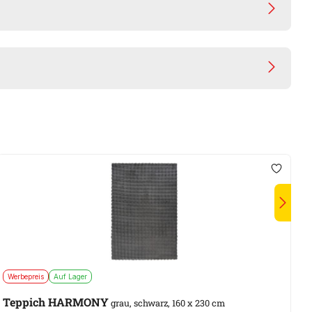
Werbepreis
Auf Lager
S
Teppich HARMONY
grau, schwarz, 160 x 230 cm