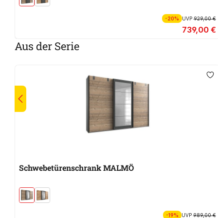
-20%
UVP
929,00 €
739,00 €
Aus der Serie
Schwebetürenschrank MALMÖ
-19%
UVP
989,00 €