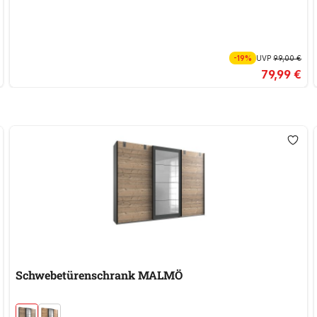
-19%
UVP
99,00 €
79,99 €
Schwebetürenschrank MALMÖ