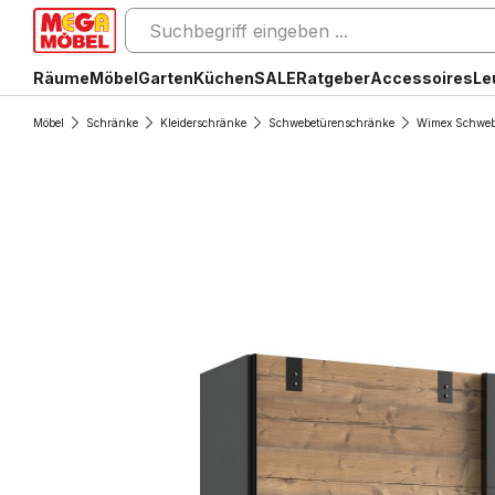
Räume
Möbel
Garten
Küchen
SALE
Ratgeber
Accessoires
Le
Möbel
Schränke
Kleiderschränke
Schwebetürenschränke
Wimex Schweb