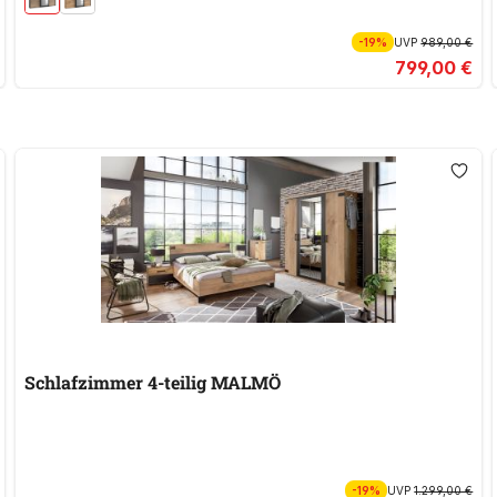
-19%
UVP
989,00 €
799,00 €
Schlafzimmer 4-teilig MALMÖ
-19%
UVP
1.299,00 €