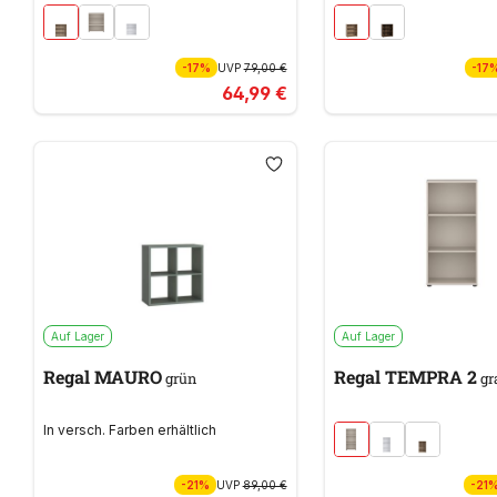
-17%
UVP
79,00 €
-17
64,99 €
Auf Lager
Auf Lager
Regal MAURO
Regal TEMPRA 2
grün
gr
In versch. Farben erhältlich
-21%
UVP
89,00 €
-21