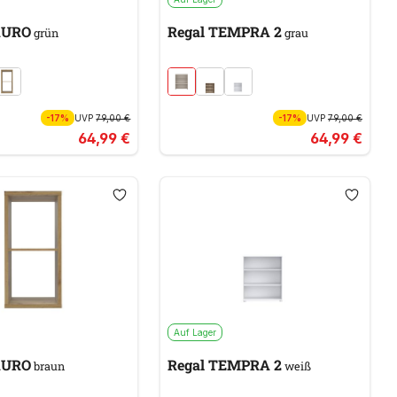
AURO
Regal TEMPRA 2
grün
grau
-17%
UVP
79,00 €
-17%
UVP
79,00 €
64,99 €
64,99 €
Auf Lager
AURO
Regal TEMPRA 2
braun
weiß