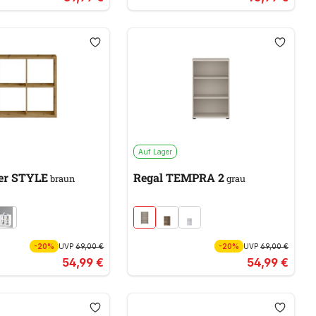
Auf Lager
er STYLE
Regal TEMPRA 2
braun
grau
-20%
UVP
69,00 €
-20%
UVP
69,00 €
54,99 €
54,99 €