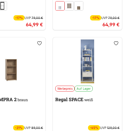
-17%
UVP
79,00 €
-17%
UVP
79,00 €
64,99 €
64,99 €
Werbepreis
Auf Lager
EMPRA 2
Regal SPACE
braun
weiß
-21%
UVP
89,00 €
-45%
UVP
129,00 €