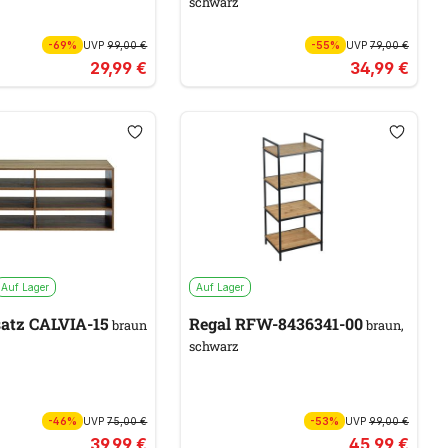
schwarz
-69%
UVP
99,00 €
-55%
UVP
79,00 €
29,99 €
34,99 €
Auf Lager
Auf Lager
satz CALVIA-15
Regal RFW-8436341-00
braun
braun,
schwarz
-46%
UVP
75,00 €
-53%
UVP
99,00 €
39,99 €
45,99 €