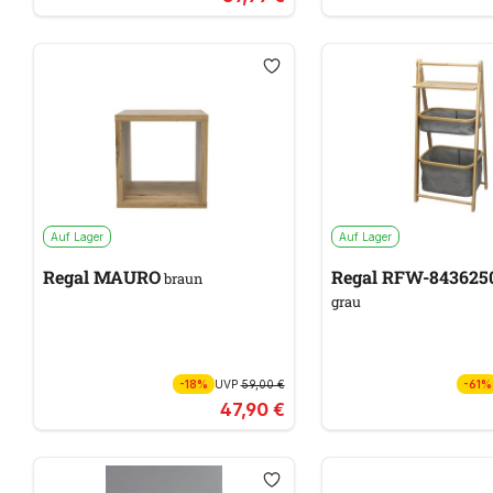
Auf Lager
Auf Lager
Regal MAURO
Regal RFW-843625
braun
grau
-18%
UVP
59,00 €
-61%
47,90 €