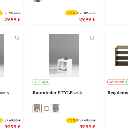
braun
%
UVP
99,00 €
-66%
UVP
89,00 €
29,99 €
29,99 €
Auf Lager
Werbepreis
Raumteiler STYLE
Regalein
braun
weiß
%
UVP
49,00 €
-18%
UVP
49,00 €
39,99 €
39,99 €