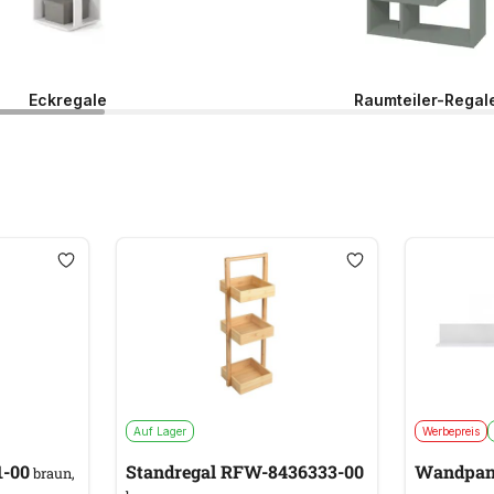
Eckregale
Raumteiler-Regal
Auf Lager
Werbepreis
1-00
Standregal RFW-8436333-00
Wandpan
braun,