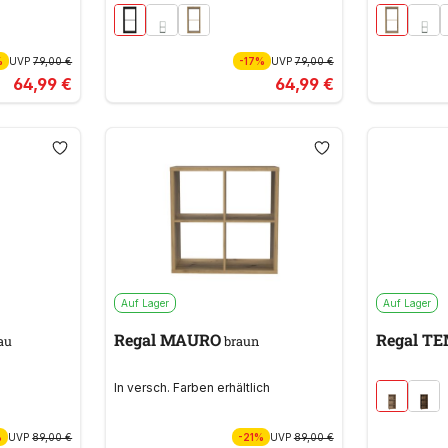
%
UVP
79,00 €
-17%
UVP
79,00 €
64,99 €
64,99 €
Auf Lager
Auf Lager
Regal MAURO
Regal T
au
braun
In versch. Farben erhältlich
%
UVP
89,00 €
-21%
UVP
89,00 €