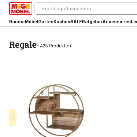
Räume
Möbel
Garten
Küchen
SALE
Ratgeber
Accessoires
Le
Regale
– 428 Produkt(e)