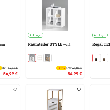
Auf Lager
Auf Lager
Raumteiler STYLE
Regal T
aun
weiß
%
UVP
69,00 €
-20%
UVP
69,00 €
54,99 €
54,99 €