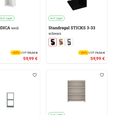
Auf Lager
Auf Lager
ODICA
Standregal STICKS 3-33
weiß
schwarz
-49%
UVP
119,00 €
-24%
UVP
79,00 €
59,99 €
59,99 €
Auf Lager