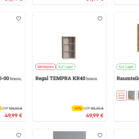
Werbepreis
Auf Lager
Auf Lager
0-00
Regal TEMPRA KR40
Raumteil
braun,
braun
UVP
129,00 €
-41%
UVP
85,00 €
49,99 €
49,99 €