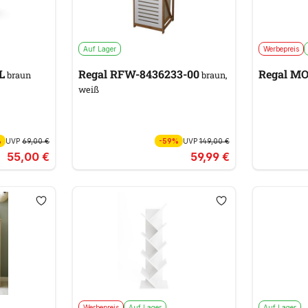
Auf Lager
Werbepreis
L
Regal RFW-8436233-00
Regal M
braun
braun,
weiß
%
UVP
69,00 €
-59%
UVP
149,00 €
55,00 €
59,99 €
Werbepreis
Auf Lager
Auf Lager