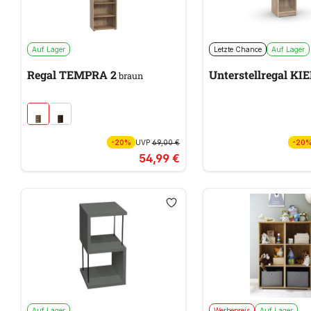
Auf Lager
Letzte Chance
Auf Lager
Regal TEMPRA 2
Unterstellregal KIE
braun
-20%
UVP
69,00 €
-20
54,99 €
Auf Lager
Werbepreis
Auf Lager