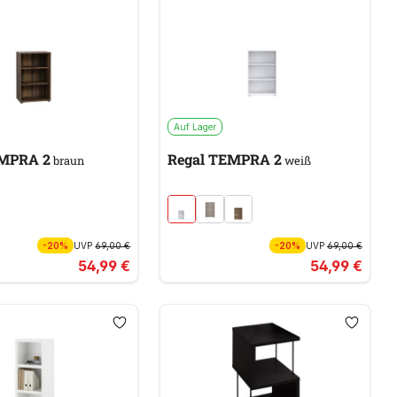
Auf Lager
EMPRA 2
Regal TEMPRA 2
braun
weiß
-20%
UVP
69,00 €
-20%
UVP
69,00 €
54,99 €
54,99 €