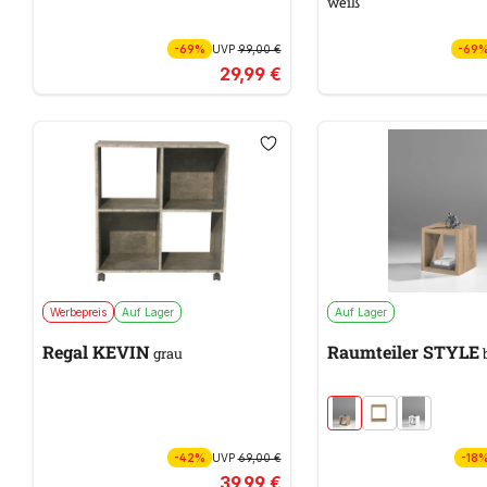
weiß
-69%
UVP
99,00 €
-69
29,99 €
Werbepreis
Auf Lager
Auf Lager
Regal KEVIN
Raumteiler STYLE
grau
-42%
UVP
69,00 €
-18
39,99 €