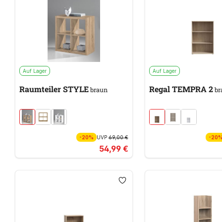
Auf Lager
Auf Lager
Raumteiler STYLE
Regal TEMPRA 2
braun
br
-20%
UVP
69,00 €
-20
54,99 €