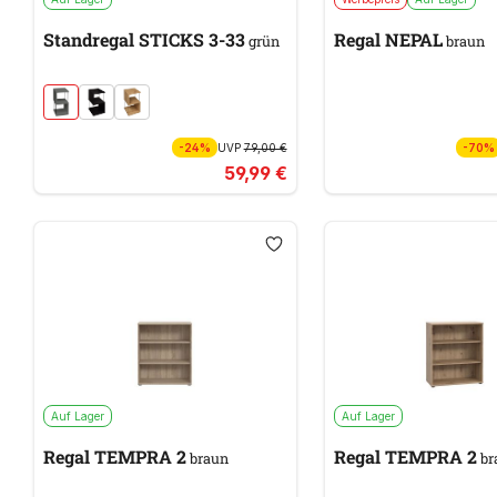
Standregal STICKS 3-33
Regal NEPAL
grün
braun
-24%
UVP
79,00 €
-70%
59,99 €
Auf Lager
Auf Lager
Regal TEMPRA 2
Regal TEMPRA 2
braun
br