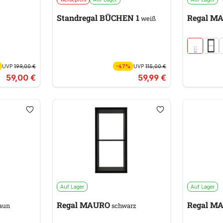
Standregal BÜCHEN 1
Regal M
weiß
UVP
199,00 €
-47%
UVP
115,00 €
59,00 €
59,99 €
Auf Lager
Auf Lager
Regal MAURO
Regal M
aun
schwarz