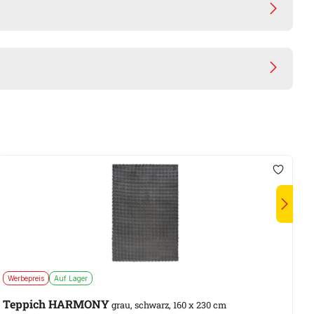
Werbepreis
Auf Lager
S
Teppich HARMONY
grau, schwarz, 160 x 230 cm