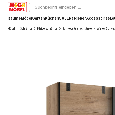
Räume
Möbel
Garten
Küchen
SALE
Ratgeber
Accessoires
Le
Möbel
Schränke
Kleiderschränke
Schwebetürenschränke
Wimex Schweb