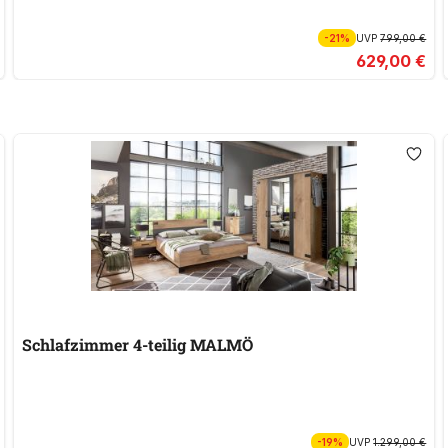
-21%
UVP
799,00 €
629,00 €
Schlafzimmer 4-teilig MALMÖ
-19%
UVP
1.299,00 €