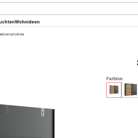
uchten
Wohnideen
etürenschränke
Farbton