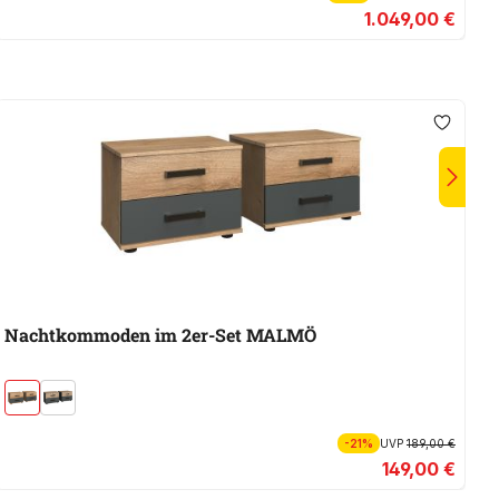
1.049,00 €
Nachtkommoden im 2er-Set MALMÖ
K
-21%
UVP
189,00 €
149,00 €