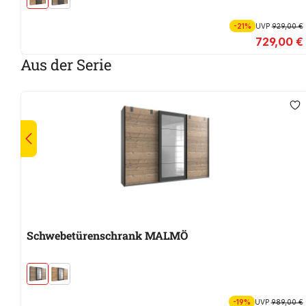
-21%
UVP
929,00 €
729,00 €
Aus der Serie
Schwebetürenschrank MALMÖ
-19%
UVP
989,00 €