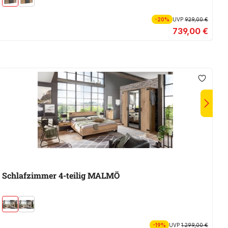
-20%
UVP
929,00 €
739,00 €
Schlafzimmer 4-teilig MALMÖ
-19%
UVP
1.299,00 €