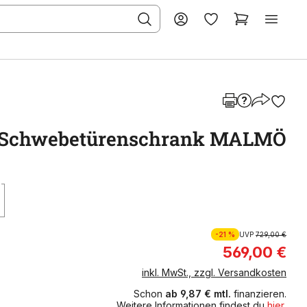
Schwebetürenschrank MALMÖ
-21 %
UVP
729,00 €
569,00 €
inkl. MwSt., zzgl. Versandkosten
Schon
ab 9,87 € mtl.
finanzieren.
Weitere Informationen findest du
hier
.