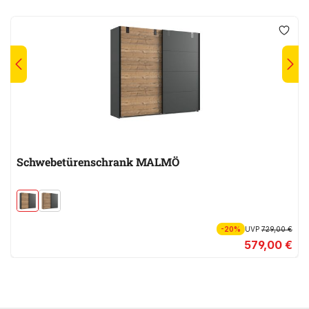
Schwebetürenschrank MALMÖ
-20%
UVP
729,00 €
579,00 €