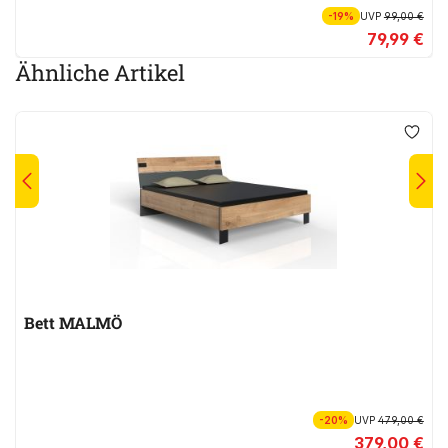
-19%
UVP
99,00 €
79,99 €
Ähnliche Artikel
Bett MALMÖ
-20%
UVP
479,00 €
379,00 €