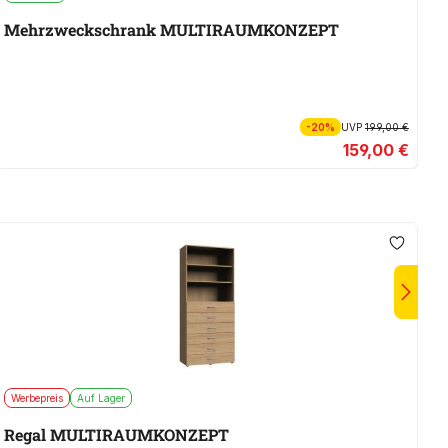
Mehrzweckschrank MULTIRAUMKONZEPT
M
-20%
UVP
199,00 €
159,00 €
Werbepreis
Auf Lager
E
Regal MULTIRAUMKONZEPT