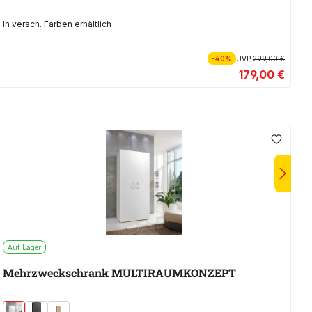
In versch. Farben erhältlich
-40%
UVP
299,00 €
179,00 €
Auf Lager
M
Mehrzweckschrank MULTIRAUMKONZEPT