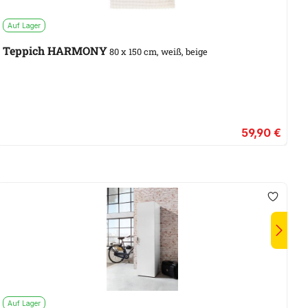
Auf Lager
S
Teppich HARMONY
80 x 150 cm, weiß, beige
59,90 €
Auf Lager
A