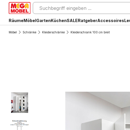
Räume
Möbel
Garten
Küchen
SALE
Ratgeber
Accessoires
Le
Möbel
Schränke
Kleiderschränke
Kleiderschrank 100 cm breit