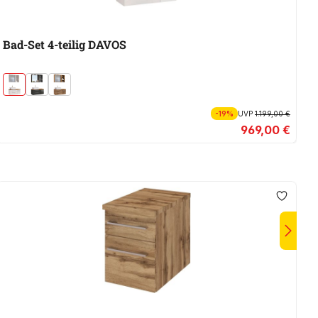
Bad-Set 4-teilig DAVOS
B
-19%
UVP
1.199,00 €
969,00 €