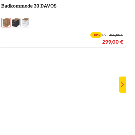
Badkommode 30 DAVOS
W
D
-18%
UVP
365,00 €
299,00 €