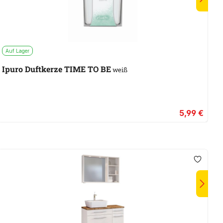
Auf Lager
W
Ipuro Duftkerze TIME TO BE
P
weiß
5,99 €