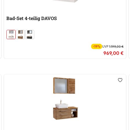
Bad-Set 4-teilig DAVOS
-19%
UVP
1.199,00 €
969,00 €