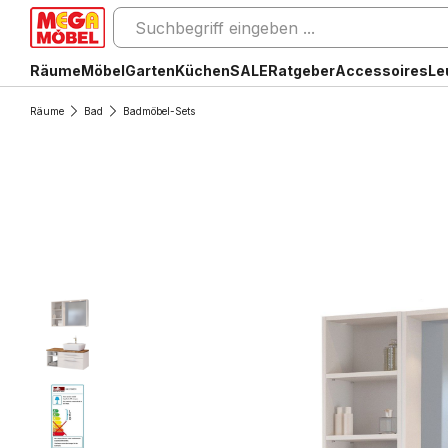
Räume
Möbel
Garten
Küchen
SALE
Ratgeber
Accessoires
Le
Räume
Bad
Badmöbel-Sets