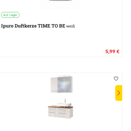
Auf Lager
W
Ipuro Duftkerze TIME TO BE
P
weiß
5,99 €