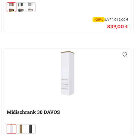
-20%
UVP
1.049,00 €
839,00 €
Midischrank 30 DAVOS