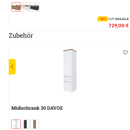
-18%
UVP
899,00 €
729,00 €
Zubehör
Midischrank 30 DAVOS