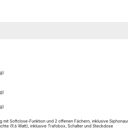
ng)
ng)
ng)
mit Softclose-Funktion und 2 offenen Fächern, inklusive Siphonauss
uchte (9,6 Watt), inklusive Trafobox, Schalter und Steckdose