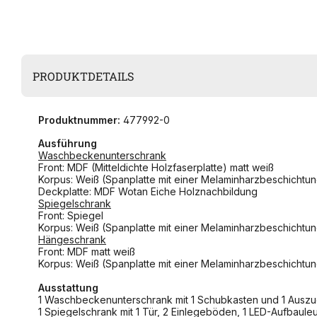
PRODUKTDETAILS
Produktnummer:
477992-0
Ausführung
Waschbeckenunterschrank
Front: MDF (Mitteldichte Holzfaserplatte) matt weiß
Korpus: Weiß (Spanplatte mit einer Melaminharzbeschichtu
Deckplatte: MDF Wotan Eiche Holznachbildung
Spiegelschrank
Front: Spiegel
Korpus: Weiß (Spanplatte mit einer Melaminharzbeschichtu
Hängeschrank
Front: MDF matt weiß
Korpus: Weiß (Spanplatte mit einer Melaminharzbeschichtu
Ausstattung
1 Waschbeckenunterschrank mit 1 Schubkasten und 1 Auszug 
1 Spiegelschrank mit 1 Tür, 2 Einlegeböden, 1 LED-Aufbaule