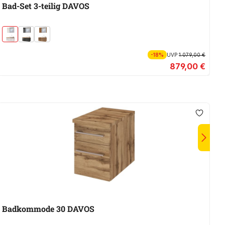
Bad-Set 3-teilig DAVOS
B
-18%
UVP
1.079,00 €
879,00 €
Badkommode 30 DAVOS
W
D