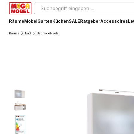
Räume
Möbel
Garten
Küchen
SALE
Ratgeber
Accessoires
Le
Räume
Bad
Badmöbel-Sets