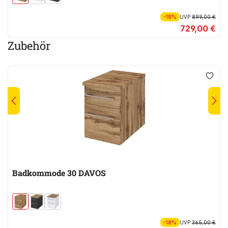
-18%
UVP
899,00 €
729,00 €
Zubehör
Badkommode 30 DAVOS
-18%
UVP
365,00 €