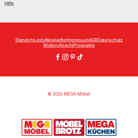
Hilfe
Standorte
Jobs
Newsletter
Impressum
AGB
Datenschutz
Widerrufsrecht
Prospekte
© 2026 MEGA Möbel