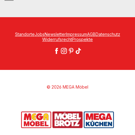
Standorte
Jobs
Newsletter
Impressum
AGB
Datenschutz
Widerrufsrecht
Prospekte
© 2026 MEGA Möbel