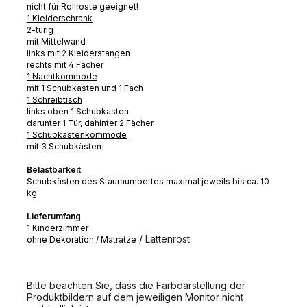
nicht für Rollroste geeignet!
1 Kleiderschrank
2-türig
mit Mittelwand
links mit 2 Kleiderstangen
rechts mit 4 Fächer
1 Nachtkommode
mit 1 Schubkasten und 1 Fach
1 Schreibtisch
links oben 1 Schubkasten
darunter 1 Tür, dahinter 2 Fächer
1 Schubkastenkommode
mit 3 Schubkästen
Belastbarkeit
Schubkästen des Stauraumbettes maximal jeweils bis ca. 10
kg
Lieferumfang
1 Kinderzimmer
/ Lattenrost
ohne Dekoration / Matratze
Bitte beachten Sie, dass die Farbdarstellung der
Produktbildern auf dem jeweiligen Monitor nicht