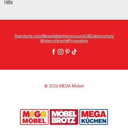
Hilfe
Standorte
Jobs
Newsletter
Impressum
AGB
Datenschutz
Widerrufsrecht
Prospekte
© 2026 MEGA Möbel