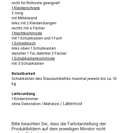
nicht für Rollroste geeignet!
1 Kleiderschrank
2-türig
mit Mittelwand
links mit 2 Kleiderstangen
rechts mit 4 Fächer
1 Nachtkommode
mit 1 Schubkasten und 1 Fach
1 Schreibtisch
links oben 1 Schubkasten
darunter 1 Tür, dahinter 2 Fächer
1 Schubkastenkommode
mit 3 Schubkästen
Belastbarkeit
Schubkästen des Stauraumbettes maximal jeweils bis ca. 10
kg
Lieferumfang
1 Kinderzimmer
/ Lattenrost
ohne Dekoration / Matratze
Bitte beachten Sie, dass die Farbdarstellung der
Produktbildern auf dem jeweiligen Monitor nicht