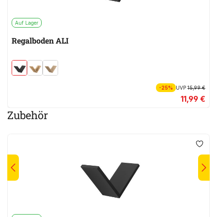
Auf Lager
Regalboden ALI
-25%
UVP
15,99 €
11,99 €
Zubehör