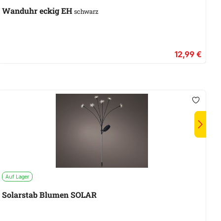
Wanduhr eckig EH
T
schwarz
12,99 €
Auf Lager
W
Solarstab Blumen SOLAR