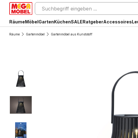
Räume
Möbel
Garten
Küchen
SALE
Ratgeber
Accessoires
Le
Räume
Gartenmöbel
Gartenmöbel aus Kunststoff