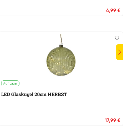
4,99 €
Auf Lager
A
LED Glaskugel 20cm HERBST
L
17,99 €