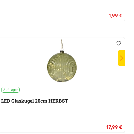
1,99 €
Auf Lager
A
LED Glaskugel 20cm HERBST
L
17,99 €