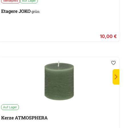
Werbepreis
Auf Lager
A
Etagere JOKO
S
grün
10,00 €
Auf Lager
A
Kerze ATMOSPHERA
L