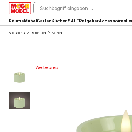
Räume
Möbel
Garten
Küchen
SALE
Ratgeber
Accessoires
Le
Accessoires
Dekoration
Kerzen
Werbepreis