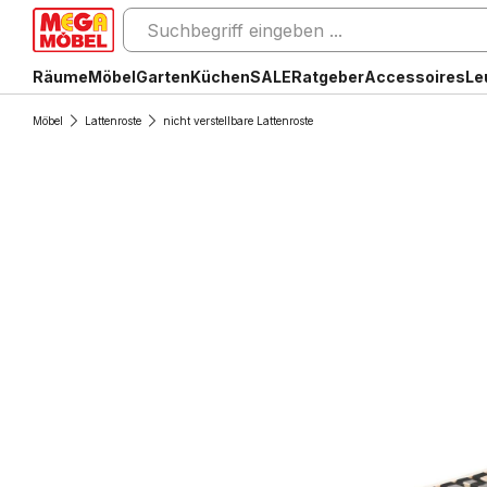
Räume
Möbel
Garten
Küchen
SALE
Ratgeber
Accessoires
Le
Möbel
Lattenroste
nicht verstellbare Lattenroste