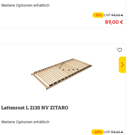
Weitere Optionen erhältlich
We
-10%
UVP
99,00 €
89,00 €
Lattenrost L 2130 NV ZITARO
Weitere Optionen erhältlich
We
-20%
UVP
119,00 €