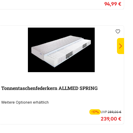
94,99 €
Tonnentaschenfederkern ALLMED SPRING
K
Weitere Optionen erhältlich
We
-17%
UVP
289,00 €
239,00 €