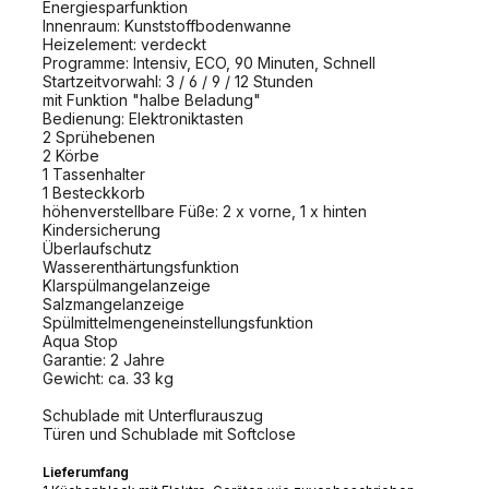
Energiesparfunktion
Innenraum: Kunststoffbodenwanne
Heizelement: verdeckt
Programme: Intensiv, ECO, 90 Minuten, Schnell
Startzeitvorwahl: 3 / 6 / 9 / 12 Stunden
mit Funktion "halbe Beladung"
Bedienung: Elektroniktasten
2 Sprühebenen
2 Körbe
1 Tassenhalter
1 Besteckkorb
höhenverstellbare Füße: 2 x vorne, 1 x hinten
Kindersicherung
Überlaufschutz
Wasserenthärtungsfunktion
Klarspülmangelanzeige
Salzmangelanzeige
Spülmittelmengeneinstellungsfunktion
Aqua Stop
Garantie: 2 Jahre
Gewicht: ca. 33 kg
Schublade mit Unterflurauszug
Türen und Schublade mit Softclose
Lieferumfang