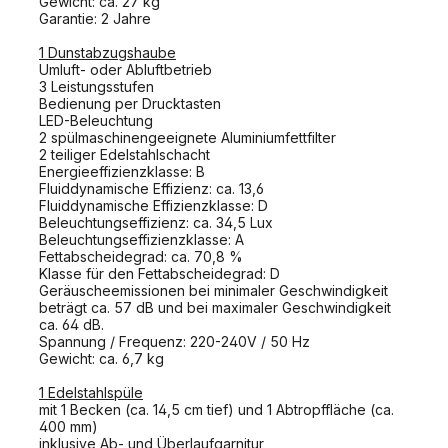
Gewicht: ca. 27 kg
Garantie: 2 Jahre
1 Dunstabzugshaube
Umluft- oder Abluftbetrieb
3 Leistungsstufen
Bedienung per Drucktasten
LED-Beleuchtung
2 spülmaschinengeeignete Aluminiumfettfilter
2 teiliger Edelstahlschacht
Energieeffizienzklasse: B
Fluiddynamische Effizienz: ca. 13,6
Fluiddynamische Effizienzklasse: D
Beleuchtungseffizienz: ca. 34,5 Lux
Beleuchtungseffizienzklasse: A
Fettabscheidegrad: ca. 70,8 %
Klasse für den Fettabscheidegrad: D
Geräuscheemissionen bei minimaler Geschwindigkeit
beträgt ca. 57 dB und bei maximaler Geschwindigkeit
ca. 64 dB.
Spannung / Frequenz: 220-240V / 50 Hz
Gewicht: ca. 6,7 kg
1 Edelstahlspüle
mit 1 Becken (ca. 14,5 cm tief) und 1 Abtropffläche (ca.
400 mm)
inklusive Ab- und Überlaufgarnitur