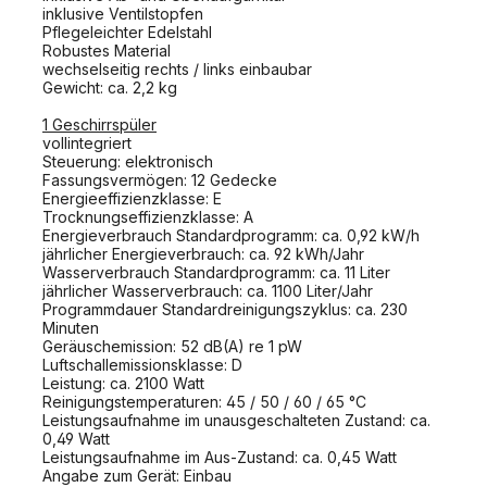
inklusive Ventilstopfen
Pflegeleichter Edelstahl
Robustes Material
wechselseitig rechts / links einbaubar
Gewicht: ca. 2,2 kg
1 Geschirrspüler
vollintegriert
Steuerung: elektronisch
Fassungsvermögen: 12 Gedecke
Energieeffizienzklasse: E
Trocknungseffizienzklasse: A
Energieverbrauch Standardprogramm: ca. 0,92 kW/h
jährlicher Energieverbrauch: ca. 92 kWh/Jahr
Wasserverbrauch Standardprogramm: ca. 11 Liter
jährlicher Wasserverbrauch: ca. 1100 Liter/Jahr
Programmdauer Standardreinigungszyklus: ca. 230
Minuten
Geräuschemission: 52 dB(A) re 1 pW
Luftschallemissionsklasse: D
Leistung: ca. 2100 Watt
Reinigungstemperaturen: 45 / 50 / 60 / 65 °C
Leistungsaufnahme im unausgeschalteten Zustand: ca.
0,49 Watt
Leistungsaufnahme im Aus-Zustand: ca. 0,45 Watt
Angabe zum Gerät: Einbau