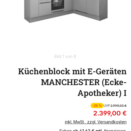
Bild 1 von 8
Küchenblock mit E-Geräten
MANCHESTER (Ecke-
Apotheker) I
-20 %
UVP
2.999,00 €
2.399,00 €
inkl. MwSt., zzgl. Versandkosten
Schon
ab 41,62 € mtl.
finanzieren.