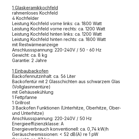
1 Glaskeramikkochfeld
rahmenloses Kochfeld
4 Kochfelder
Leistung Kochfeld vorne links: ca. 1800 Watt
Leistung Kochfeld vorne rechts: ca. 1200 Watt
Leistung Kochfeld hinten links: ca. 1200 Watt
Leistung Kochfeld hinten rechts: ca. 1800 Watt
mit Restwärmeanzeige
Anschlussspannung: 220-240V / 50 - 60 Hz
Gewicht: ca. 8 kg
Garantie: 2 Jahre
1 Einbaubackofen
Backofennutzinhalt: ca. 56 Liter
Backofentür mit 2 Glasschichten aus schwarzem Glas
(Vollglasinnentüre)
mit Gehäusekühlung
1 Fettpfanne
1 Grillrost
3 Backofen Funktionen (Unterhitze, Oberhitze, Ober-
und Unterhitze)
Anschlussspannung: 220-240V / 50 Hz
Energieeffizienzklasse: A
Energieverbrauch konventionell: ca. 0,74 kW/h
Geräuscheemissionen: < 52 dB(A) re 1 pW