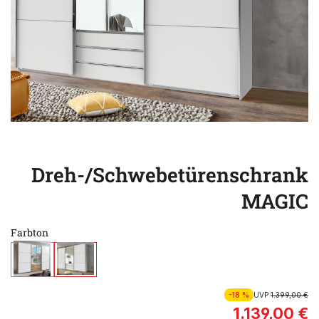
Dreh-/Schwebetürenschrank
MAGIC
Farbton
-18 %
UVP
1.399,00 €
1.139,00 €