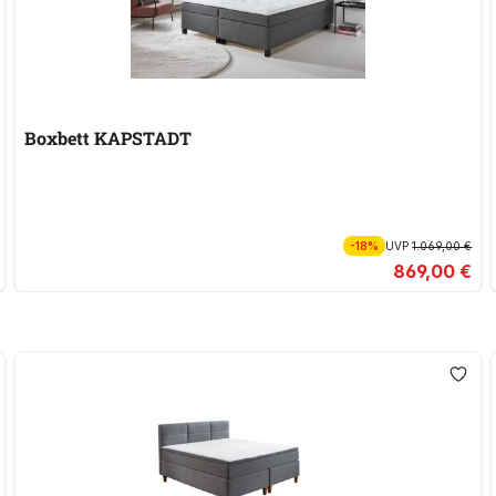
Boxbett KAPSTADT
-18%
UVP
1.069,00 €
869,00 €