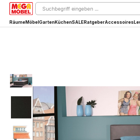
Räume
Möbel
Garten
Küchen
SALE
Ratgeber
Accessoires
Le