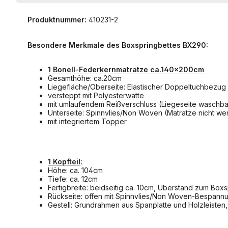
Produktnummer:
410231-2
Besondere Merkmale des Boxspringbettes BX290:
1 Bonell-Federkernmatratze ca.140x200cm
Gesamthöhe: ca.20cm
Liegefläche/Oberseite: Elastischer Doppeltuchbezug
versteppt mit Polyesterwatte
mit umlaufendem Reißverschluss (Liegeseite waschba
Unterseite: Spinnvlies/Non Woven (Matratze nicht w
mit integriertem Topper
1 Kopfteil
:
Höhe: ca. 104cm
Tiefe: ca. 12cm
Fertigbreite: beidseitig ca. 10cm, Überstand zum Boxs
Rückseite: offen mit Spinnvlies/Non Woven-Bespann
Gestell: Grundrahmen aus Spanplatte und Holzleisten, 