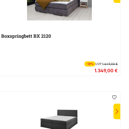
Boxspringbett BX 2120
B
-18%
UVP
1.649,00 €
1.349,00 €