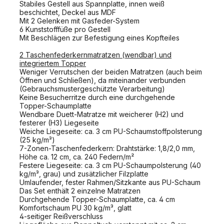
Stabiles Gestell aus Spannplatte, innen weiß
beschichtet, Deckel aus MDF
Mit 2 Gelenken mit Gasfeder-System
6 Kunststofffüße pro Gestell
Mit Beschlägen zur Befestigung eines Kopfteiles
2 Taschenfederkernmatratzen (wendbar) und
integriertem Topper
Weniger Verrutschen der beiden Matratzen (auch beim
Öffnen und Schließen), da miteinander verbunden
(Gebrauchsmustergeschützte Verarbeitung)
Keine Besucherritze durch eine durchgehende
Topper-Schaumplatte
Wendbare Duett-Matratze mit weicherer (H2) und
festerer (H3) Liegeseite
Weiche Liegeseite: ca. 3 cm PU-Schaumstoffpolsterung
(25 kg/m³)
7-Zonen-Taschenfederkern: Drahtstärke: 1,8/2,0 mm,
Höhe ca. 12 cm, ca. 240 Federn/m²
Festere Liegeseite: ca. 3 cm PU-Schaumpolsterung (40
kg/m³, grau) und zusätzlicher Filzplatte
Umlaufender, fester Rahmen/Sitzkante aus PU-Schaum
Das Set enthält 2 einzelne Matratzen
Durchgehende Topper-Schaumplatte, ca. 4 cm
Komfortschaum PU 30 kg/m³, glatt
4-seitiger Reißverschluss