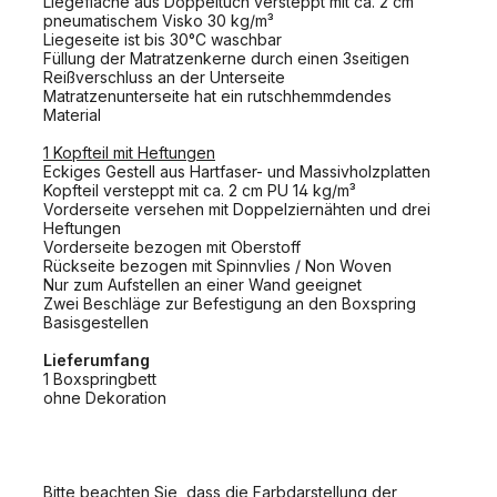
Liegefläche aus Doppeltuch versteppt mit ca. 2 cm
pneumatischem Visko 30 kg/m³
Liegeseite ist bis 30°C waschbar
Füllung der Matratzenkerne durch einen 3seitigen
Reißverschluss an der Unterseite
Matratzenunterseite hat ein rutschhemmdendes
Material
1 Kopfteil mit Heftungen
Eckiges Gestell aus Hartfaser- und Massivholzplatten
Kopfteil versteppt mit ca. 2 cm PU 14 kg/m³
Vorderseite versehen mit Doppelziernähten und drei
Heftungen
Vorderseite bezogen mit Oberstoff
Rückseite bezogen mit Spinnvlies / Non Woven
Nur zum Aufstellen an einer Wand geeignet
Zwei Beschläge zur Befestigung an den Boxspring
Basisgestellen
Lieferumfang
1 Boxspringbett
ohne Dekoration
Bitte beachten Sie, dass die Farbdarstellung der