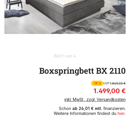
Bild 1 von 4
Boxspringbett BX 2110
-19 %
UVP
1.869,00 €
1.499,00 €
inkl. MwSt., zzgl. Versandkosten
Schon
ab 26,01 € mtl.
finanzieren.
Weitere Informationen findest du
hier
.