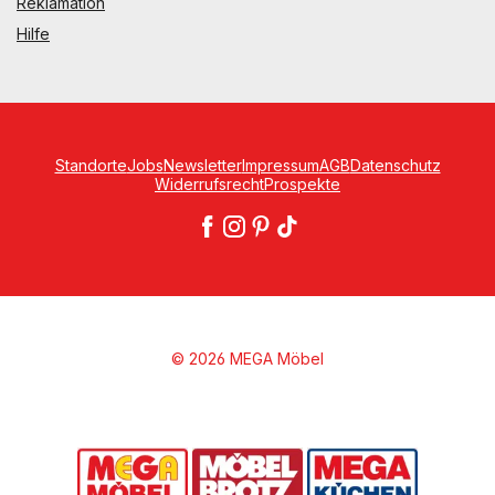
Reklamation
Hilfe
Standorte
Jobs
Newsletter
Impressum
AGB
Datenschutz
Widerrufsrecht
Prospekte
© 2026 MEGA Möbel