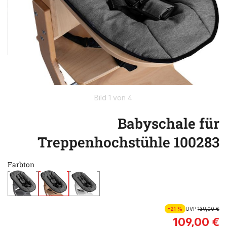
Bild 1 von 4
Babyschale für
Treppenhochstühle 100283
Farbton
-21 %
UVP
139,00 €
109,00 €