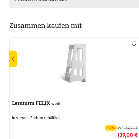
Zusammen kaufen mit
Lernturm FELIX
weiß
In versch. Farben erhältlich
-17%
UVP
169,00 €
139,00 €