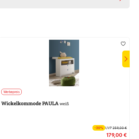
Werbepreis
A
Wickelkommode PAULA
L
weiß
-30%
UVP
259,00 €
179,00 €