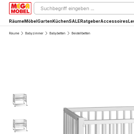
Räume
Möbel
Garten
Küchen
SALE
Ratgeber
Accessoires
Le
Räume
Babyzimmer
Babybetten
Beistellbetten