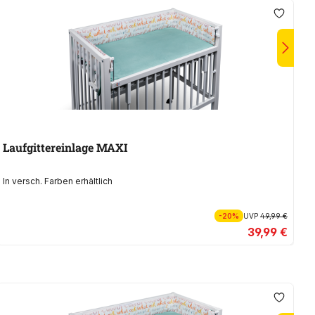
Laufgittereinlage MAXI
L
In versch. Farben erhältlich
In
-20%
UVP
49,99 €
39,99 €