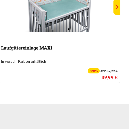
Laufgittereinlage MAXI
L
In versch. Farben erhältlich
In
-20%
UVP
49,99 €
39,99 €