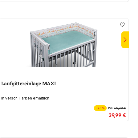
Laufgittereinlage MAXI
L
In versch. Farben erhältlich
In
-20%
UVP
49,99 €
39,99 €