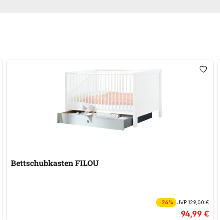
Bettschubkasten FILOU
-26%
UVP
129,00 €
94,99 €