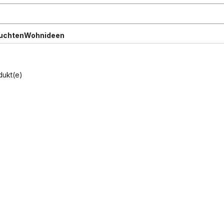
uchten
Wohnideen
dukt(e)