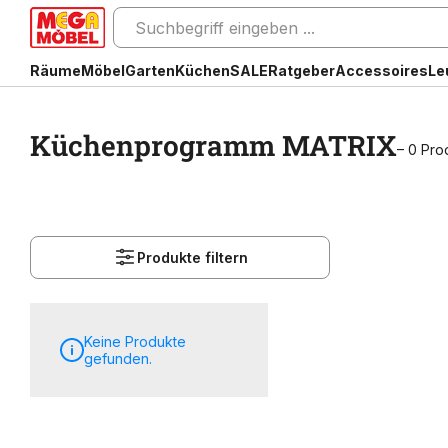
Räume
Möbel
Garten
Küchen
SALE
Ratgeber
Accessoires
Le
Küchenprogramm MATRIX
– 0 Pro
Produkte filtern
Keine Produkte
gefunden.