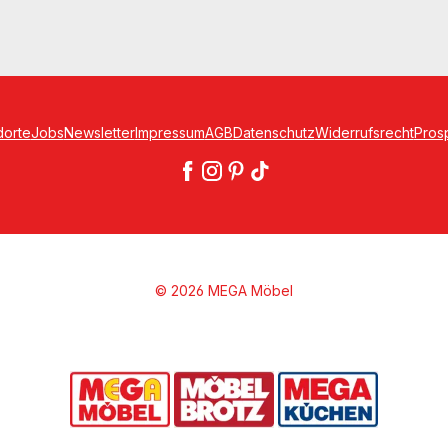
dorte
Jobs
Newsletter
Impressum
AGB
Datenschutz
Widerrufsrecht
Pros
© 2026 MEGA Möbel