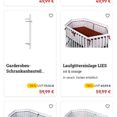
49,99 €
49,99 €
Garderoben-
Laufgittereinlage LIES
Schrankanbauteil
rot & orange
JOKER
weiß
In versch. Farben erhältlich
-24%
UVP
79,00 €
-14%
UVP
69,99 €
59,99 €
59,99 €