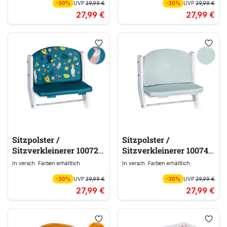
-30%
UVP
39,99 €
-30%
UVP
39,99 €
27,99 €
27,99 €
Sitzpolster /
Sitzpolster /
Sitzverkleinerer 100721
Sitzverkleinerer 100741
blau
blau
In versch. Farben erhältlich
In versch. Farben erhältlich
-30%
UVP
39,99 €
-30%
UVP
39,99 €
27,99 €
27,99 €