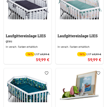
Laufgittereinlage LIES
Laufgittereinlage LIES
grau
In versch. Farben erhältlich
In versch. Farben erhältlich
-14%
UVP
69,99 €
-14%
UVP
69,99 €
59,99 €
59,99 €