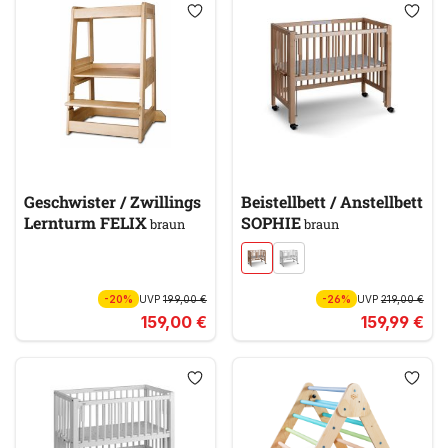
Geschwister / Zwillings
Beistellbett / Anstellbett
Lernturm FELIX
SOPHIE
braun
braun
-20%
UVP
199,00 €
-26%
UVP
219,00 €
159,00 €
159,99 €