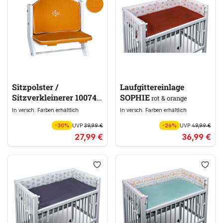
Sitzpolster /
Laufgittereinlage
Sitzverkleinerer 100742
SOPHIE
rot & orange
gelb & gold
In versch. Farben erhältlich
In versch. Farben erhältlich
-30%
UVP
39,99 €
-26%
UVP
49,99 €
27,99 €
36,99 €