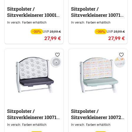
Sitzpolster /
Sitzpolster /
Sitzverkleinerer 100010
Sitzverkleinerer 100718
grau
rot & orange
In versch. Farben erhältlich
In versch. Farben erhältlich
-30%
UVP
39,99 €
-30%
UVP
39,99 €
27,99 €
27,99 €
Sitzpolster /
Sitzpolster /
Sitzverkleinerer 100719
Sitzverkleinerer 100720
grau
blau
In versch. Farben erhältlich
In versch. Farben erhältlich