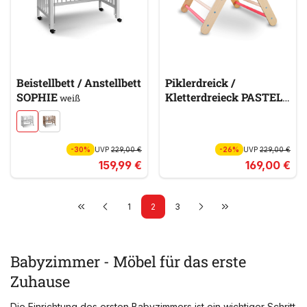
Beistellbett / Anstellbett
Piklerdreick /
SOPHIE
Kletterdreieck PASTELL
weiß
BUNT
-30%
UVP
229,00 €
-26%
UVP
229,00 €
159,99 €
169,00 €
1
2
3
Babyzimmer - Möbel für das erste
Zuhause
Die Einrichtung des ersten Babyzimmers ist ein wichtiger Schritt