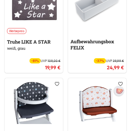
Werbepreis
Aufbewahrungsbox
Truhe LIKE A STAR
FELIX
weiß, grau
-81%
UVP
109,00 €
-37%
UVP
39,99 €
19,99 €
24,99 €