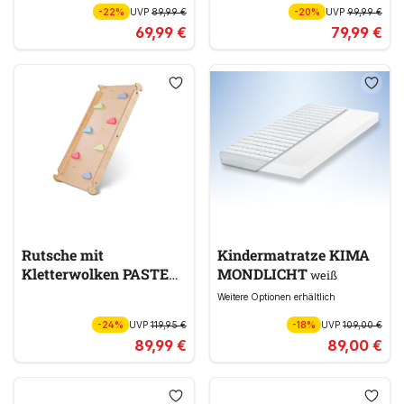
-22%
UVP
89,99 €
-20%
UVP
99,99 €
69,99 €
79,99 €
Rutsche mit
Kindermatratze KIMA
Kletterwolken PASTELL
MONDLICHT
weiß
BUNT
Weitere Optionen erhältlich
-24%
UVP
119,95 €
-18%
UVP
109,00 €
89,99 €
89,00 €