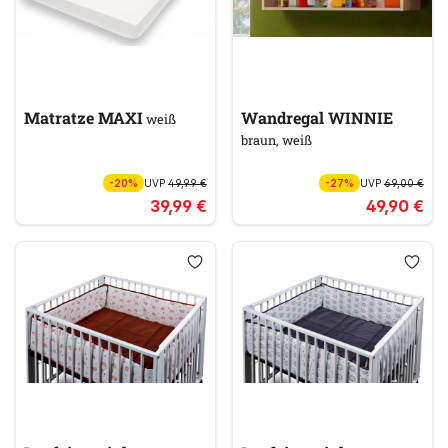
Matratze MAXI
Wandregal WINNIE
weiß
braun, weiß
-20%
UVP
49,99 €
-27%
UVP
69,00 €
39,99 €
49,90 €