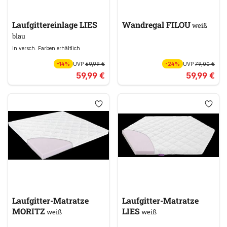
Laufgittereinlage LIES
Wandregal FILOU
weiß
blau
In versch. Farben erhältlich
-14%
UVP
69,99 €
-24%
UVP
79,00 €
59,99 €
59,99 €
Laufgitter-Matratze
Laufgitter-Matratze
MORITZ
LIES
weiß
weiß