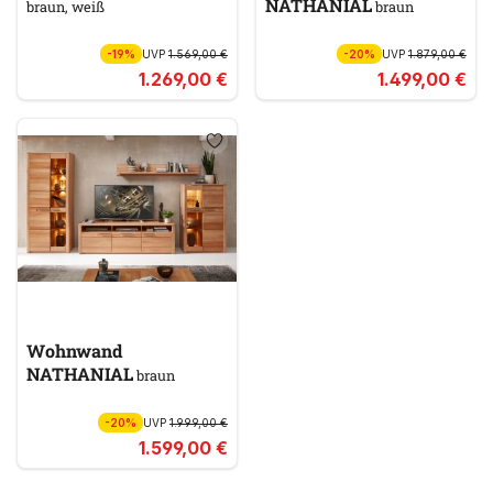
NATHANIAL
braun, weiß
braun
-19%
UVP
1.569,00 €
-20%
UVP
1.879,00 €
1.269,00 €
1.499,00 €
Wohnwand
NATHANIAL
braun
-20%
UVP
1.999,00 €
1.599,00 €