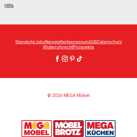
Hilfe
Standorte
Jobs
Newsletter
Impressum
AGB
Datenschutz
Widerrufsrecht
Prospekte
© 2026 MEGA Möbel