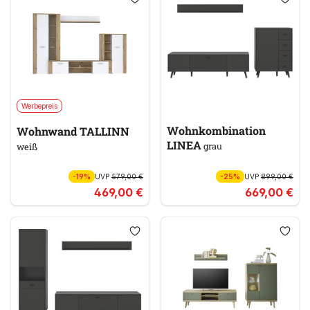
Werbepreis
Wohnkombination
Wohnwand TALLINN
LINEA
grau
weiß
-19%
UVP
579,00 €
-25%
UVP
899,00 €
469,00 €
669,00 €