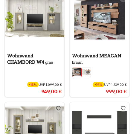
Wohnwand
Wohnwand MEAGAN
CHAMBORD W4
grau
braun
-13%
UVP
1.099,00 €
-19%
UVP
1.239,00 €
949,00 €
999,00 €