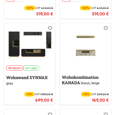
-20%
UVP
649,00 €
-20%
UVP
649,00 €
519,00 €
519,00 €
Werbepreis
Auf Lager
Wohnkombination
Wohnwand SYNNAX
KANADA
braun, beige
grau
-41%
UVP
1.189,00 €
-19%
UVP
209,00 €
699,00 €
169,00 €