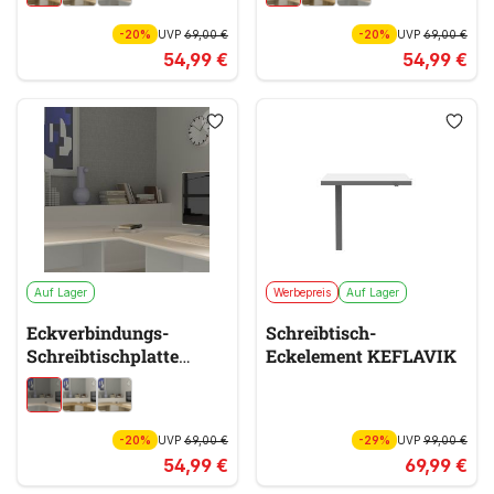
-20%
UVP
69,00 €
-20%
UVP
69,00 €
54,99 €
54,99 €
Auf Lager
Werbepreis
Auf Lager
Eckverbindungs-
Schreibtisch-
Schreibtischplatte
Eckelement KEFLAVIK
TEMPRA 2
-20%
UVP
69,00 €
-29%
UVP
99,00 €
54,99 €
69,99 €