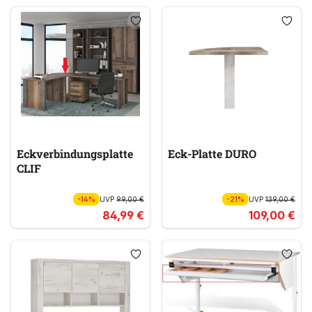
Eckverbindungsplatte
Eck-Platte DURO
CLIF
-14%
UVP
99,00 €
-21%
UVP
139,00 €
84,99 €
109,00 €