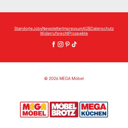
Standorte
Jobs
Newsletter
Impressum
AGB
Datenschutz
Widerrufsrecht
Prospekte
© 2026 MEGA Möbel