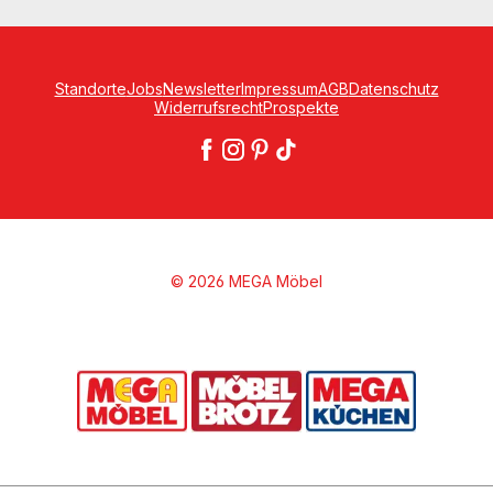
Standorte
Jobs
Newsletter
Impressum
AGB
Datenschutz
Widerrufsrecht
Prospekte
© 2026 MEGA Möbel