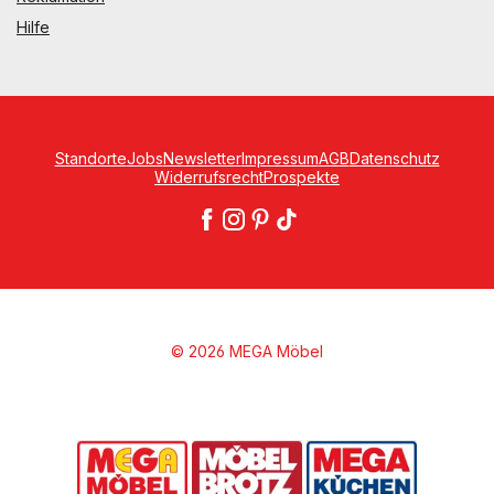
Hilfe
Standorte
Jobs
Newsletter
Impressum
AGB
Datenschutz
Widerrufsrecht
Prospekte
© 2026 MEGA Möbel