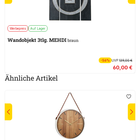
Werbepreis
Auf Lager
Wandobjekt 3tlg. MEHDI
braun
-56%
UVP
139,00 €
60,00 €
Ähnliche Artikel