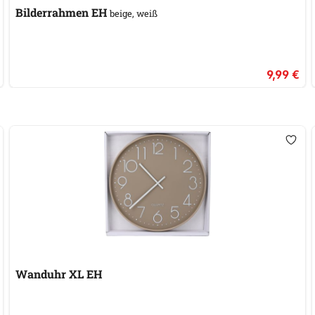
Bilderrahmen EH
beige, weiß
9,99 €
Wanduhr XL EH