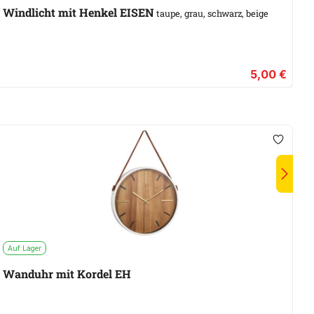
Windlicht mit Henkel EISEN
taupe, grau, schwarz, beige
5,00 €
Auf Lager
A
Wanduhr mit Kordel EH