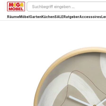
Räume
Möbel
Garten
Küchen
SALE
Ratgeber
Accessoires
Le