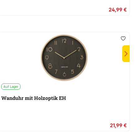
24,99 €
Auf Lager
A
Wanduhr mit Holzoptik EH
K
21,99 €