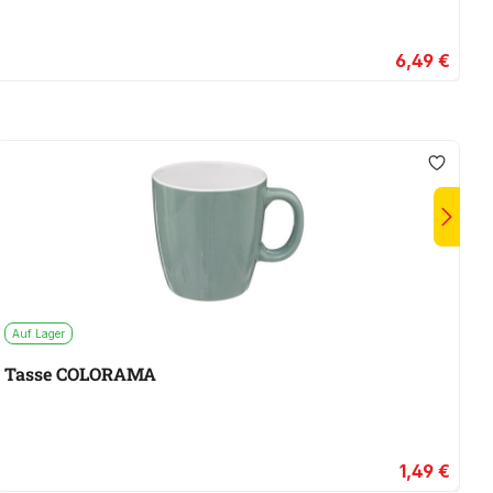
6,49 €
Auf Lager
A
Tasse COLORAMA
T
1,49 €