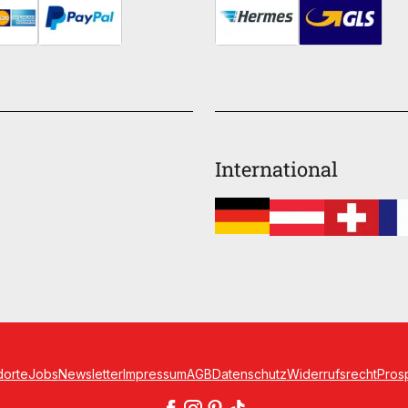
International
dorte
Jobs
Newsletter
Impressum
AGB
Datenschutz
Widerrufsrecht
Pros