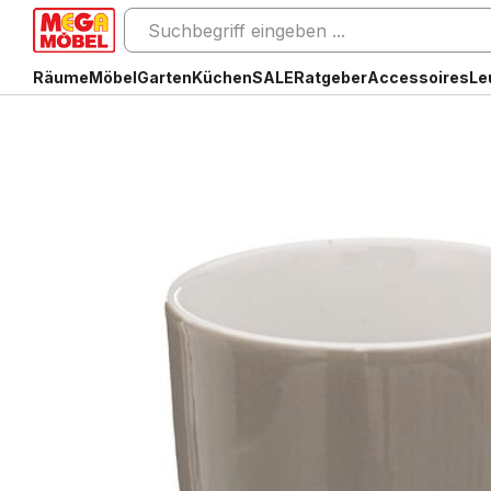
Räume
Möbel
Garten
Küchen
SALE
Ratgeber
Accessoires
Le