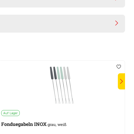
Auf Lager
A
Fonduegabeln INOX
M
grau, weiß