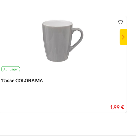
Auf Lager
A
Tasse COLORAMA
T
1,99 €