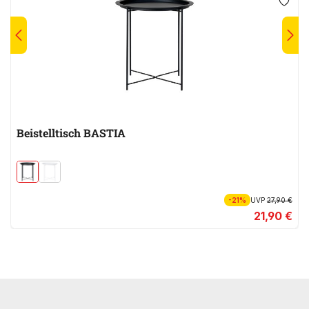
Beistelltisch BASTIA
-21%
UVP
27,90 €
21,90 €