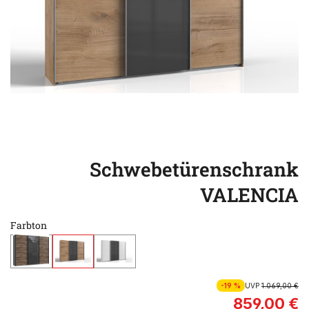
Schwebetürenschrank
VALENCIA
Farbton
-19 %
UVP
1.069,00 €
859,00 €