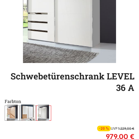
Schwebetürenschrank LEVEL
36 A
Farbton
-20 %
UVP
1.229,00 €
979,00 €